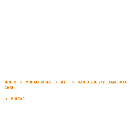
INFORMAÇÃO
INÍCIO
MODALIDADES
BTT
BANCO BIC 24H FAMALICÃO
2015
DATA DA PROVA:
VOLTAR
12 Jul 2015 a 12 Jul 2015