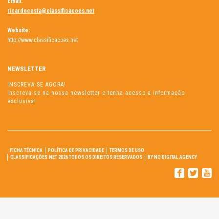
Email:
ricardocosta@classificacoes.net
Website:
http://www.classificacoes.net
NEWSLETTER
INSCREVA-SE AGORA!
Inscreva-se na nossa newsletter e tenha acesso a informação
exclusiva!
FICHA TÉCNICA
POLÍTICA DE PRIVACIDADE
TERMOS DE USO
CLASSIFICAÇÕES.NET 2026 TODOS OS DIREITOS RESERVADOS
BY NQ DIGITAL AGENCY