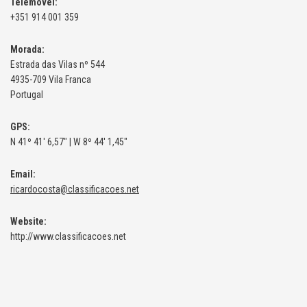
Telemóvel:
+351 914 001 359
Morada:
Estrada das Vilas nº 544
4935-709 Vila Franca
Portugal
GPS:
N 41º 41' 6,57" | W 8º 44' 1,45"
Email:
ricardocosta@classificacoes.net
Website:
http://www.classificacoes.net