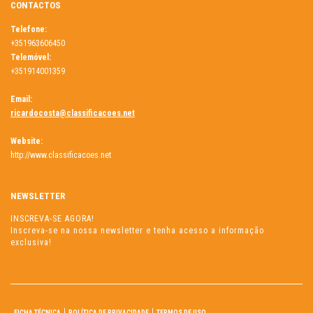
CONTACTOS
Telefone:
+351963606450
Telemóvel:
+351914001359
Email:
ricardocosta@classificacoes.net
Website:
http://www.classificacoes.net
NEWSLETTER
INSCREVA-SE AGORA!
Inscreva-se na nossa newsletter e tenha acesso a informação
exclusiva!
FICHA TÉCNICA
POLÍTICA DE PRIVACIDADE
TERMOS DE USO