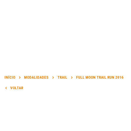
INFORMAÇÃO
INÍCIO
MODALIDADES
TRAIL
FULL MOON TRAIL RUN 2016
DATA DA PROVA:
VOLTAR
04 Jun 2016 a 04 Jun 2016