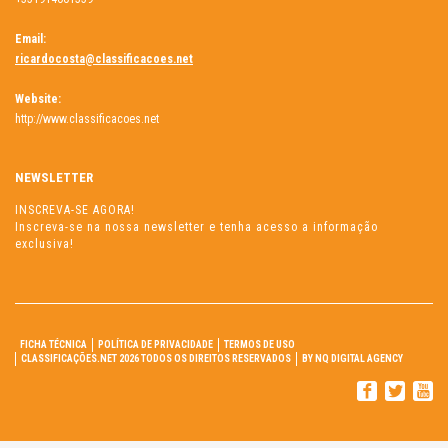
Email:
ricardocosta@classificacoes.net
Website:
http://www.classificacoes.net
NEWSLETTER
INSCREVA-SE AGORA!
Inscreva-se na nossa newsletter e tenha acesso a informação
exclusiva!
FICHA TÉCNICA
POLÍTICA DE PRIVACIDADE
TERMOS DE USO
CLASSIFICAÇÕES.NET 2026 TODOS OS DIREITOS RESERVADOS
BY NQ DIGITAL AGENCY