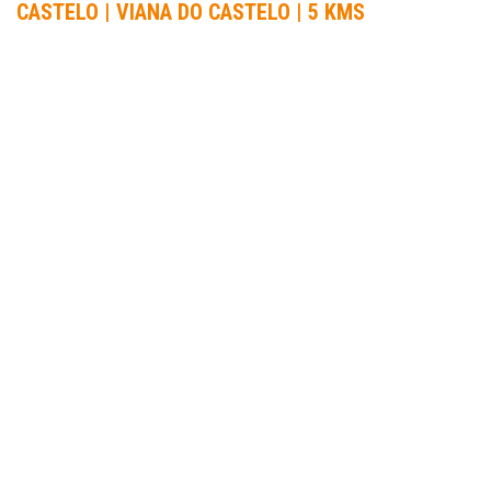
CASTELO | VIANA DO CASTELO | 5 KMS
INFORMAÇÃO
DATA DA PROVA:
12 Mar 2022 a 13 Mar 2022