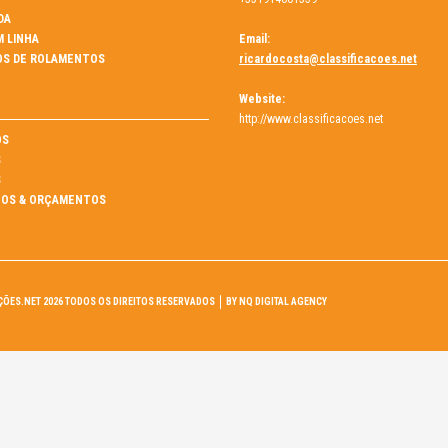
DA
M LINHA
Email:
OS DE ROLAMENTOS
ricardocosta@classificacoes.net
Website:
http://www.classificacoes.net
ÓS
S
S
OS & ORÇAMENTOS
ÇÕES.NET 2026 TODOS OS DIREITOS RESERVADOS
BY NQ DIGITAL AGENCY