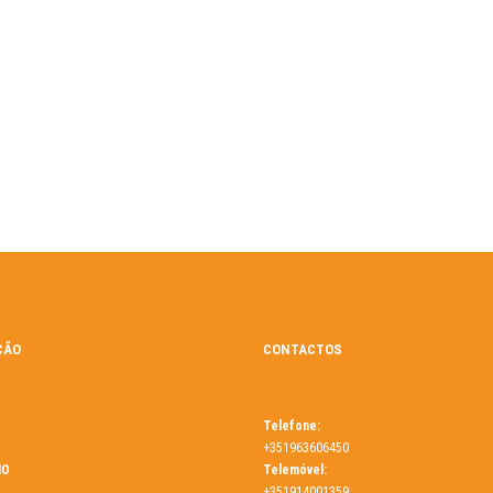
ÇÃO
CONTACTOS
Telefone:
+351963606450
MO
Telemóvel:
+351914001359