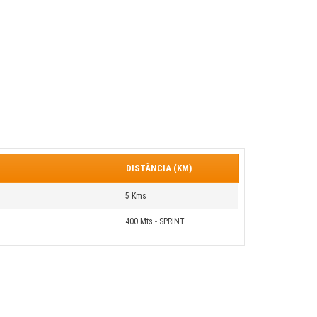
DISTÂNCIA (KM)
5 Kms
400 Mts - SPRINT