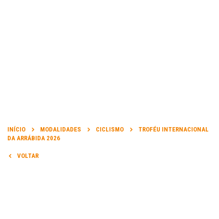
INÍCIO
INFORMAÇÃO
MODALIDADES
CICLISMO
TROFÉU INTERNACIONAL
DA ARRÁBIDA 2026
ORGANIZADOR DA PROVA:
VOLTAR
Federação Portuguesa de Ciclismo
DATA DA PROVA:
22 Mar 2026 a 22 Mar 2026