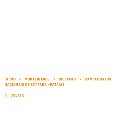
INFORMAÇÃO
DATA DA PROVA:
INÍCIO
MODALIDADES
CICLISMO
CAMPEONATOS
21 Jun 2013 a 23 Jun 2013
NACIONAIS DE ESTRADA - PATAÍAS
VOLTAR