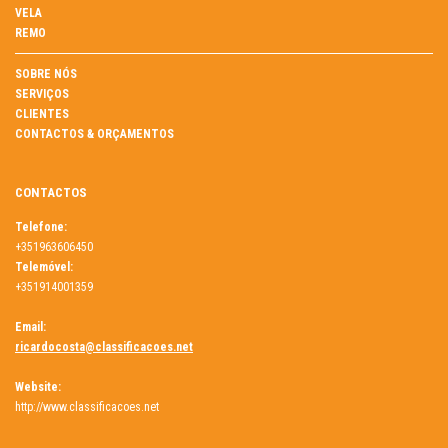
VELA
REMO
SOBRE NÓS
SERVIÇOS
CLIENTES
CONTACTOS & ORÇAMENTOS
CONTACTOS
Telefone:
+351963606450
Telemóvel:
+351914001359
Email:
ricardocosta@classificacoes.net
Website:
http://www.classificacoes.net