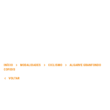
INFORMAÇÃO
DATA DA PROVA:
INÍCIO
MODALIDADES
CICLISMO
ALGARVE GRANFONDO
23 Fev 2020 a 23 Fev 2020
COFIDIS
VOLTAR