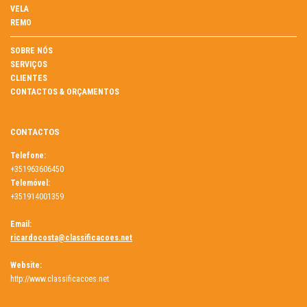
VELA
REMO
SOBRE NÓS
SERVIÇOS
CLIENTES
CONTACTOS & ORÇAMENTOS
CONTACTOS
Telefone:
+351963606450
Telemóvel:
+351914001359
Email:
ricardocosta@classificacoes.net
Website:
http://www.classificacoes.net