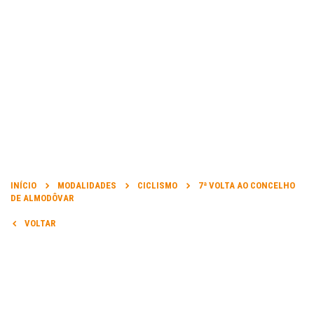
INFORMAÇÃO
DATA DA PROVA:
INÍCIO
MODALIDADES
CICLISMO
7ª VOLTA AO CONCELHO
22 Mar 2014 a 23 Mar 2014
DE ALMODÔVAR
VOLTAR