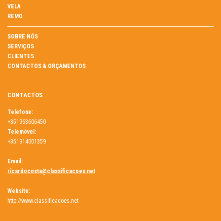
VELA
REMO
SOBRE NÓS
SERVIÇOS
CLIENTES
CONTACTOS & ORÇAMENTOS
CONTACTOS
Telefone:
+351963606450
Telemóvel:
+351914001359
Email:
ricardocosta@classificacoes.net
Website:
http://www.classificacoes.net