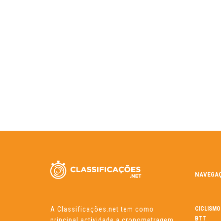
NAVEGA
A Classificações.net tem como
CICLISMO
BTT
principal actividade a cronometragem