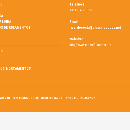
MO
Telemóvel:
+351914001359
DA
M LINHA
Email:
OS DE ROLAMENTOS
ricardocosta@classificacoes.net
Website:
http://www.classificacoes.net
ÓS
S
S
OS & ORÇAMENTOS
ÇÕES.NET 2026 TODOS OS DIREITOS RESERVADOS
BY NQ DIGITAL AGENCY