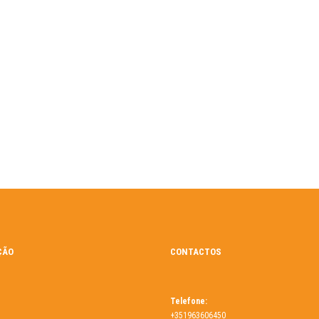
ÇÃO
CONTACTOS
Telefone:
+351963606450