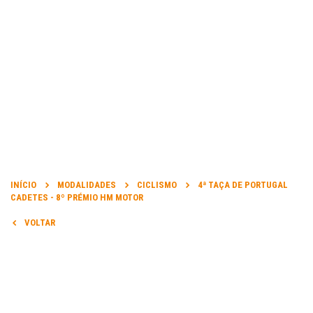
INÍCIO
INFORMAÇÃO
MODALIDADES
CICLISMO
4ª TAÇA DE PORTUGAL
CADETES - 8º PRÉMIO HM MOTOR
DATA DA PROVA:
VOLTAR
17 Mai 2026 a 17 Mai 2026