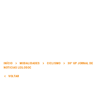
INFORMAÇÃO
INÍCIO
MODALIDADES
CICLISMO
30º GP JORNAL DE
NOTICIAS LEILOSOC
DATA DA PROVA:
VOLTAR
31 Ago 2021 a 05 Set 2021