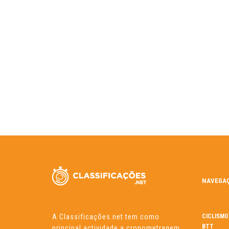
NAVEGA
A Classificações.net tem como
CICLISMO
BTT
principal actividade a cronometragem