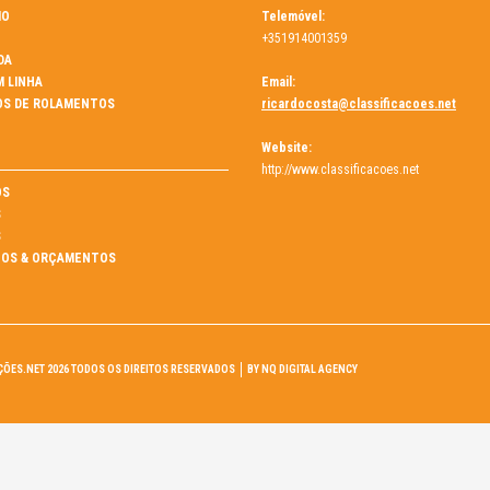
MO
Telemóvel:
+351914001359
DA
M LINHA
Email:
OS DE ROLAMENTOS
ricardocosta@classificacoes.net
Website:
http://www.classificacoes.net
ÓS
S
S
OS & ORÇAMENTOS
ÇÕES.NET 2026 TODOS OS DIREITOS RESERVADOS
BY NQ DIGITAL AGENCY