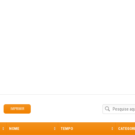
http://bombeirosvpa.pt/maratona-btt
IMPRIMIR
NOME
TEMPO
CATEGOR