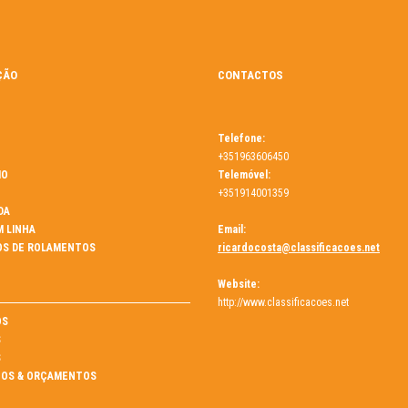
ÇÃO
CONTACTOS
Telefone:
+351963606450
MO
Telemóvel:
+351914001359
DA
M LINHA
Email:
OS DE ROLAMENTOS
ricardocosta@classificacoes.net
Website:
http://www.classificacoes.net
ÓS
S
S
OS & ORÇAMENTOS