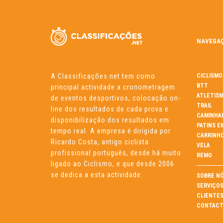
NAVEGA
A Classificações.net tem como
CICLISMO
BTT
principal actividade a cronometragem
ATLETIS
de eventos desportivos, colocação on-
TRAIL
line dos resultados de cada prova e
CAMINHA
disponibilização dos resultados em
PATINS E
tempo real. A empresa é dirigida por
CARRINH
Ricardo Costa, antigo ciclista
VELA
profissional português, desde há muito
REMO
ligado ao Ciclismo, e que desde 2006
se dedica a esta actividade.
SOBRE N
SERVIÇO
CLIENTE
CONTACT