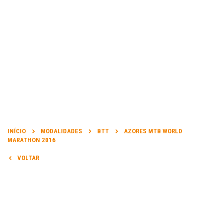
INFORMAÇÃO
DATA DA PROVA:
INÍCIO
MODALIDADES
BTT
AZORES MTB WORLD
30 Set 2016 a 02 Out 2016
MARATHON 2016
VOLTAR