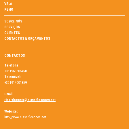
VELA
REMO
SOBRE NÓS
SERVIÇOS
CLIENTES
CONTACTOS & ORÇAMENTOS
CONTACTOS
Telefone:
+351963606450
Telemóvel:
+351914001359
Email:
ricardocosta@classificacoes.net
Website:
http://www.classificacoes.net