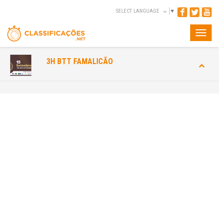
SELECT LANGUAGE
▼
Toggle
naviga
3H BTT FAMALICÃO
INFORMAÇÃO