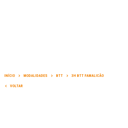
DATA DA PROVA:
15 Set 2018 a 15 Set 2018
INÍCIO
MODALIDADES
BTT
3H BTT FAMALICÃO
VOLTAR