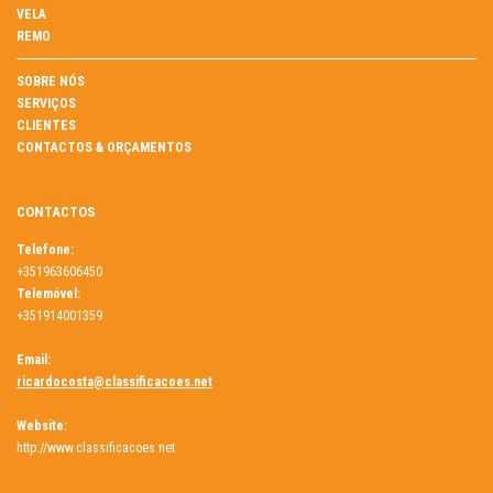
VELA
REMO
SOBRE NÓS
SERVIÇOS
CLIENTES
CONTACTOS & ORÇAMENTOS
CONTACTOS
Telefone:
+351963606450
Telemóvel:
+351914001359
Email:
ricardocosta@classificacoes.net
Website:
http://www.classificacoes.net