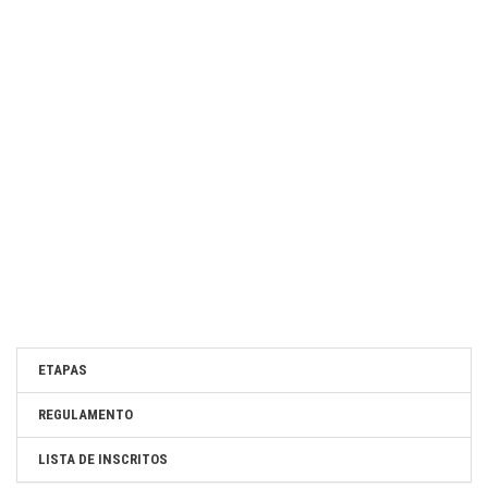
SITE OFICIAL DA PROVA:
www.3horasbttfamalicao.com
ETAPAS
REGULAMENTO
LISTA DE INSCRITOS