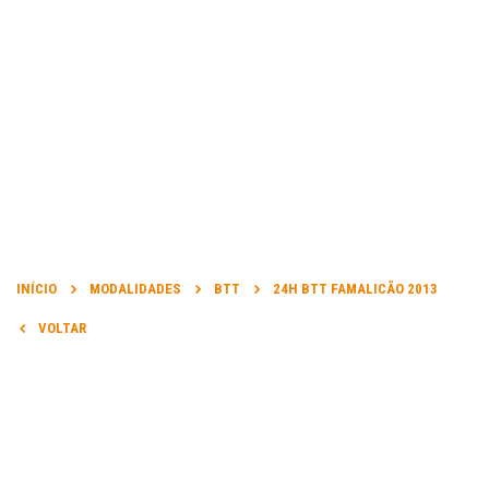
INFORMAÇÃO
ORGANIZADOR DA PROVA:
INÍCIO
MODALIDADES
BTT
24H BTT FAMALICÃO 2013
Amigos do Pedal - V. N. Famalicão
VOLTAR
DATA DA PROVA:
13 Jul 2013 a 14 Jul 2013