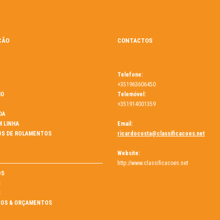
ÇÃO
CONTACTOS
Telefone:
+351963606450
MO
Telemóvel:
+351914001359
DA
M LINHA
Email:
OS DE ROLAMENTOS
ricardocosta@classificacoes.net
Website:
http://www.classificacoes.net
ÓS
S
S
OS & ORÇAMENTOS