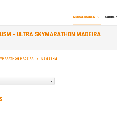
MODALIDADES
SOBRE 
USM - ULTRA SKYMARATHON MADEIRA
INFORMAÇÃO
SKYMARATHON MADEIRA
USM 55KM
DATA DA PROVA:
04 Jun 2016 a 05 Jun 2016
SITE OFICIAL DA PROVA:
www.madeiraskyrunning.com
S
SITE DO ORGANIZADOR: