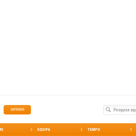
www.madeiraskyrunning.com
IMPRIMIR
ME
EQUIPA
TEMPO