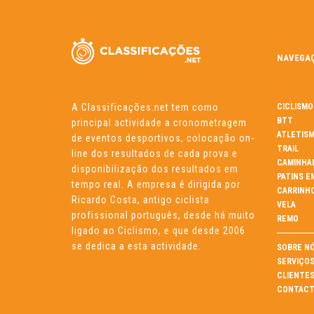
NAVEGA
A Classificações.net tem como
CICLISMO
BTT
principal actividade a cronometragem
ATLETIS
de eventos desportivos, colocação on-
TRAIL
line dos resultados de cada prova e
CAMINHA
disponibilização dos resultados em
PATINS E
tempo real. A empresa é dirigida por
CARRINH
Ricardo Costa, antigo ciclista
VELA
profissional português, desde há muito
REMO
ligado ao Ciclismo, e que desde 2006
se dedica a esta actividade.
SOBRE N
SERVIÇO
CLIENTE
CONTACT