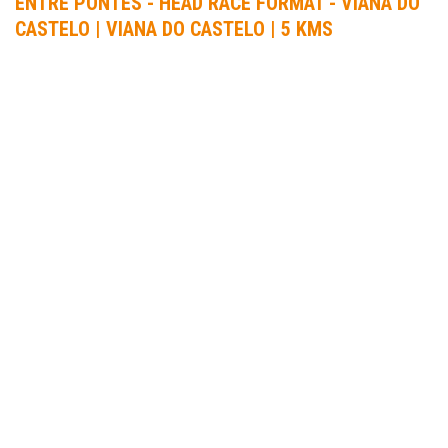
ENTRE PONTES - HEAD RACE FORMAT - VIANA DO
CASTELO | VIANA DO CASTELO | 5 KMS
INFORMAÇÃO
DATA DA PROVA:
18 Mar 2023 a 19 Mar 2023