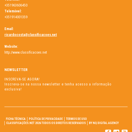
+351963606450
Telemóvel:
+351914001359
Email:
ricardocosta@classificacoes.net
Website:
http://www.classificacoes.net
NEWSLETTER
INSCREVA-SE AGORA!
Inscreva-se na nossa newsletter e tenha acesso a informação
exclusiva!
FICHA TÉCNICA
POLÍTICA DE PRIVACIDADE
TERMOS DE USO
CLASSIFICAÇÕES.NET 2026 TODOS OS DIREITOS RESERVADOS
BY NQ DIGITAL AGENCY