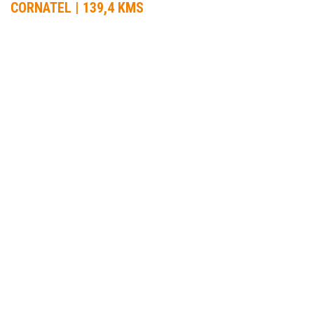
CORNATEL | 139,4 KMS
21 Jul 2015 a 25 Jul 2015