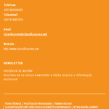
Telefone:
+351963606450
Telemóvel:
+351914001359
Email:
ricardocosta@classificacoes.net
Website:
http://www.classificacoes.net
NEWSLETTER
INSCREVA-SE AGORA!
Inscreva-se na nossa newsletter e tenha acesso a informação
exclusiva!
FICHA TÉCNICA
POLÍTICA DE PRIVACIDADE
TERMOS DE USO
CLASSIFICAÇÕES.NET 2026 TODOS OS DIREITOS RESERVADOS
BY NQ DIGITAL AGENCY