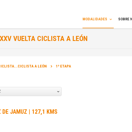
MODALIDADES
SOBRE 
XXV VUELTA CICLISTA A LEÓN
INFORMAÇÃO
ICLISTA...CICLISTA A LEÓN
1ª ETAPA
DATA DA PROVA:
22 Jul 2014 a 26 Jul 2014
Z
Z DE JAMUZ | 127,1 KMS