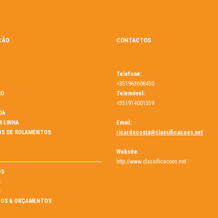
ÇÃO
CONTACTOS
Telefone:
+351963606450
MO
Telemóvel:
+351914001359
DA
M LINHA
Email:
OS DE ROLAMENTOS
ricardocosta@classificacoes.net
Website:
http://www.classificacoes.net
ÓS
S
S
OS & ORÇAMENTOS