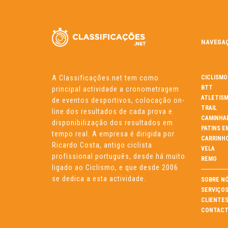
NAVEGA
A Classificações.net tem como
CICLISMO
BTT
principal actividade a cronometragem
ATLETIS
de eventos desportivos, colocação on-
TRAIL
line dos resultados de cada prova e
CAMINHA
disponibilização dos resultados em
PATINS E
tempo real. A empresa é dirigida por
CARRINH
Ricardo Costa, antigo ciclista
VELA
profissional português, desde há muito
REMO
ligado ao Ciclismo, e que desde 2006
se dedica a esta actividade.
SOBRE N
SERVIÇO
CLIENTE
CONTACT