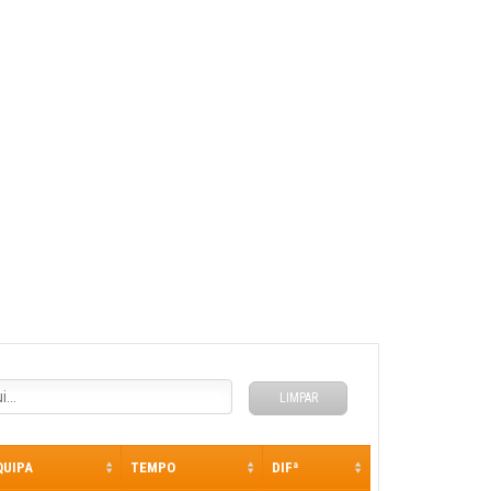
LIMPAR
QUIPA
TEMPO
DIFª