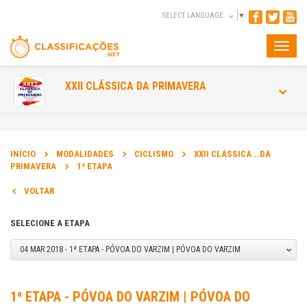
SELECT LANGUAGE
▼
Toggle
naviga
XXII CLÁSSICA DA PRIMAVERA
INÍCIO
MODALIDADES
CICLISMO
XXII CLÁSSICA...DA
PRIMAVERA
1ª ETAPA
VOLTAR
SELECIONE A ETAPA
04 MAR 2018 - 1ª ETAPA - PÓVOA DO VARZIM | PÓVOA DO VARZIM
1ª ETAPA - PÓVOA DO VARZIM | PÓVOA DO