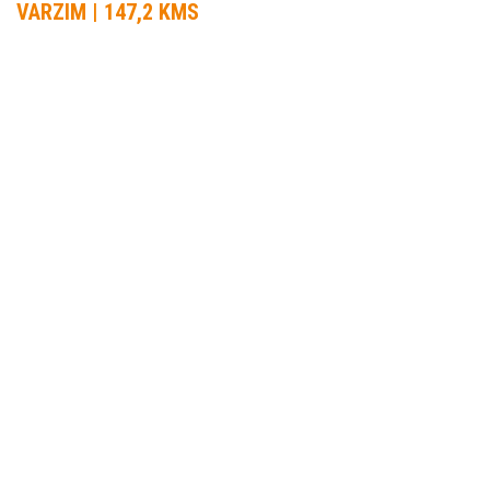
VARZIM | 147,2 KMS
INFORMAÇÃO
ORGANIZADOR DA PROVA:
C.D.C. Navais
DATA DA PROVA:
04 Mar 2018 a 04 Mar 2018