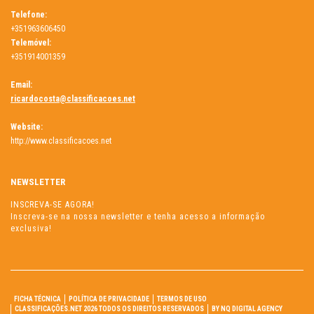
Telefone:
+351963606450
Telemóvel:
+351914001359
Email:
ricardocosta@classificacoes.net
Website:
http://www.classificacoes.net
NEWSLETTER
INSCREVA-SE AGORA!
Inscreva-se na nossa newsletter e tenha acesso a informação
exclusiva!
FICHA TÉCNICA
POLÍTICA DE PRIVACIDADE
TERMOS DE USO
CLASSIFICAÇÕES.NET 2026 TODOS OS DIREITOS RESERVADOS
BY NQ DIGITAL AGENCY