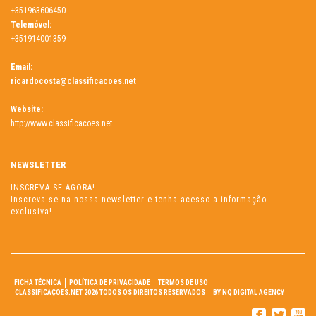
+351963606450
Telemóvel:
+351914001359
Email:
ricardocosta@classificacoes.net
Website:
http://www.classificacoes.net
NEWSLETTER
INSCREVA-SE AGORA!
Inscreva-se na nossa newsletter e tenha acesso a informação
exclusiva!
FICHA TÉCNICA
POLÍTICA DE PRIVACIDADE
TERMOS DE USO
CLASSIFICAÇÕES.NET 2026 TODOS OS DIREITOS RESERVADOS
BY NQ DIGITAL AGENCY