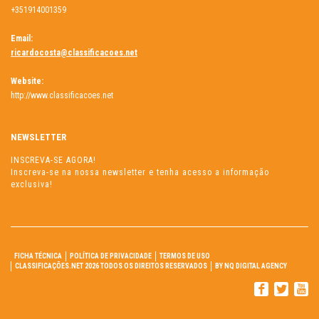
+351914001359
Email:
ricardocosta@classificacoes.net
Website:
http://www.classificacoes.net
NEWSLETTER
INSCREVA-SE AGORA!
Inscreva-se na nossa newsletter e tenha acesso a informação
exclusiva!
FICHA TÉCNICA
POLÍTICA DE PRIVACIDADE
TERMOS DE USO
CLASSIFICAÇÕES.NET 2026 TODOS OS DIREITOS RESERVADOS
BY NQ DIGITAL AGENCY