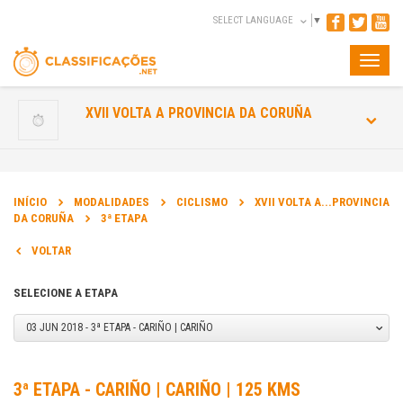
SELECT LANGUAGE
▼
Toggle
naviga
XVII VOLTA A PROVINCIA DA CORUÑA
INÍCIO
MODALIDADES
CICLISMO
XVII VOLTA A...PROVINCIA
DA CORUÑA
3ª ETAPA
VOLTAR
SELECIONE A ETAPA
03 JUN 2018 - 3ª ETAPA - CARIÑO | CARIÑO
3ª ETAPA - CARIÑO | CARIÑO | 125 KMS