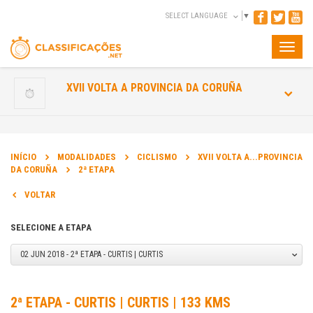
SELECT LANGUAGE
▼
Toggle
naviga
XVII VOLTA A PROVINCIA DA CORUÑA
INÍCIO
MODALIDADES
CICLISMO
XVII VOLTA A...PROVINCIA
DA CORUÑA
2ª ETAPA
VOLTAR
SELECIONE A ETAPA
02 JUN 2018 - 2ª ETAPA - CURTIS | CURTIS
2ª ETAPA - CURTIS | CURTIS | 133 KMS