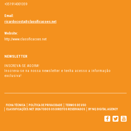
+351914001359
Email:
ricardocosta@classificacoes.net
Website:
http://www.classificacoes.net
NEWSLETTER
INSCREVA-SE AGORA!
Inscreva-se na nossa newsletter e tenha acesso a informação
exclusiva!
FICHA TÉCNICA
POLÍTICA DE PRIVACIDADE
TERMOS DE USO
CLASSIFICAÇÕES.NET 2026 TODOS OS DIREITOS RESERVADOS
BY NQ DIGITAL AGENCY