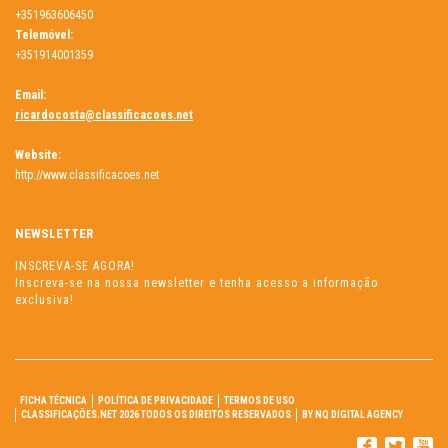
+351963606450
Telemóvel:
+351914001359
Email:
ricardocosta@classificacoes.net
Website:
http://www.classificacoes.net
NEWSLETTER
INSCREVA-SE AGORA!
Inscreva-se na nossa newsletter e tenha acesso a informação
exclusiva!
FICHA TÉCNICA
POLÍTICA DE PRIVACIDADE
TERMOS DE USO
CLASSIFICAÇÕES.NET 2026 TODOS OS DIREITOS RESERVADOS
BY NQ DIGITAL AGENCY