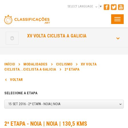
SELECT LANGUAGE
▼
Toggle
naviga
XV VOLTA CICLISTA A GALICIA
INÍCIO
MODALIDADES
CICLISMO
XV VOLTA
CICLISTA...CICLISTA A GALICIA
2ª ETAPA
VOLTAR
SELECIONE A ETAPA
15 SET 2016 - 2ª ETAPA - NOIA | NOIA
2ª ETAPA - NOIA | NOIA | 130,5 KMS