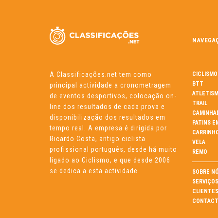
NAVEGA
A Classificações.net tem como
CICLISMO
BTT
principal actividade a cronometragem
ATLETIS
de eventos desportivos, colocação on-
TRAIL
line dos resultados de cada prova e
CAMINHA
disponibilização dos resultados em
PATINS E
tempo real. A empresa é dirigida por
CARRINH
Ricardo Costa, antigo ciclista
VELA
profissional português, desde há muito
REMO
ligado ao Ciclismo, e que desde 2006
se dedica a esta actividade.
SOBRE N
SERVIÇO
CLIENTE
CONTACT