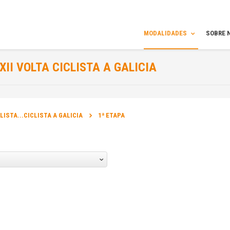
MODALIDADES
SOBRE 
XII VOLTA CICLISTA A GALICIA
INFORMAÇÃO
CLISTA...CICLISTA A GALICIA
1ª ETAPA
DATA DA PROVA:
13 Set 2013 a 15 Set 2013