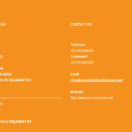
ÇÃO
CONTACTOS
Telefone:
+351963606450
MO
Telemóvel:
+351914001359
DA
M LINHA
Email:
OS DE ROLAMENTOS
ricardocosta@classificacoes.net
Website:
http://www.classificacoes.net
ÓS
S
S
OS & ORÇAMENTOS