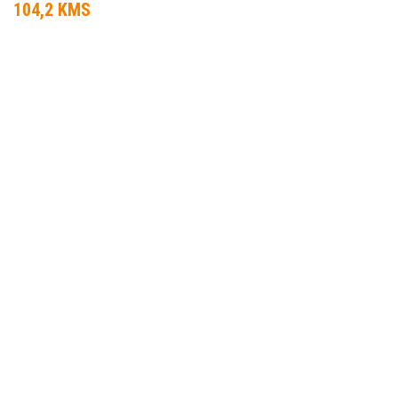
104,2 KMS
INFORMAÇÃO
DATA DA PROVA:
23 Mar 2013 a 12 Out 2013