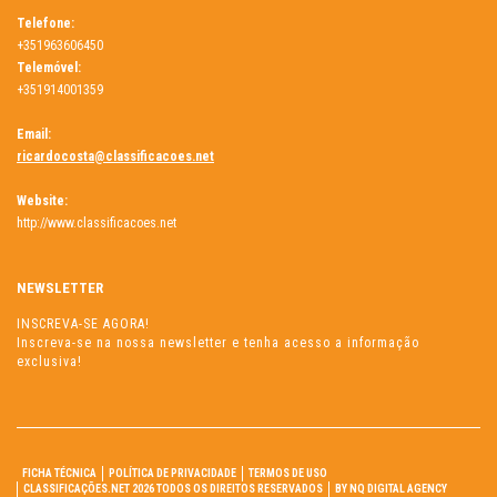
Telefone:
+351963606450
Telemóvel:
+351914001359
Email:
ricardocosta@classificacoes.net
Website:
http://www.classificacoes.net
NEWSLETTER
INSCREVA-SE AGORA!
Inscreva-se na nossa newsletter e tenha acesso a informação
exclusiva!
FICHA TÉCNICA
POLÍTICA DE PRIVACIDADE
TERMOS DE USO
CLASSIFICAÇÕES.NET 2026 TODOS OS DIREITOS RESERVADOS
BY NQ DIGITAL AGENCY