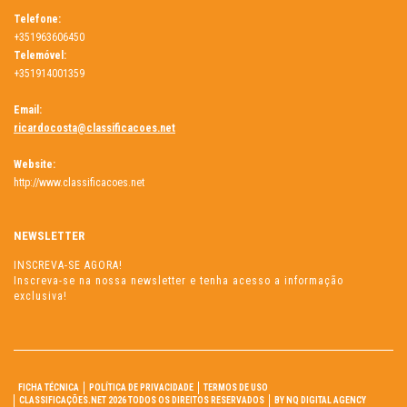
Telefone:
+351963606450
Telemóvel:
+351914001359
Email:
ricardocosta@classificacoes.net
Website:
http://www.classificacoes.net
NEWSLETTER
INSCREVA-SE AGORA!
Inscreva-se na nossa newsletter e tenha acesso a informação
exclusiva!
FICHA TÉCNICA
POLÍTICA DE PRIVACIDADE
TERMOS DE USO
CLASSIFICAÇÕES.NET 2026 TODOS OS DIREITOS RESERVADOS
BY NQ DIGITAL AGENCY