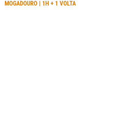
MOGADOURO | 1H + 1 VOLTA
INFORMAÇÃO
DATA DA PROVA:
24 Jun 2022 a 26 Jun 2022