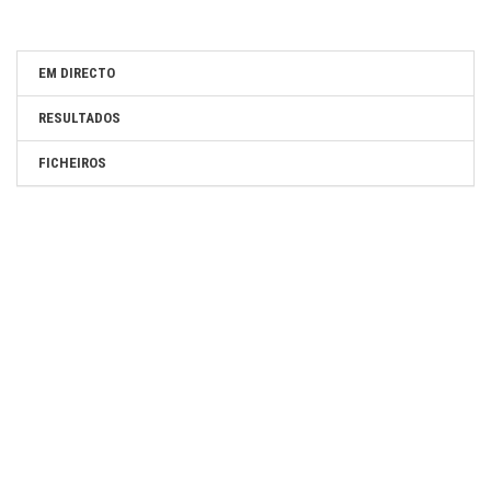
SITE OFICIAL DA PROVA:
https://www.volta-portugal.com/
EM DIRECTO
SITE DO ORGANIZADOR:
RESULTADOS
https://www.volta-portugal.com/
FICHEIROS