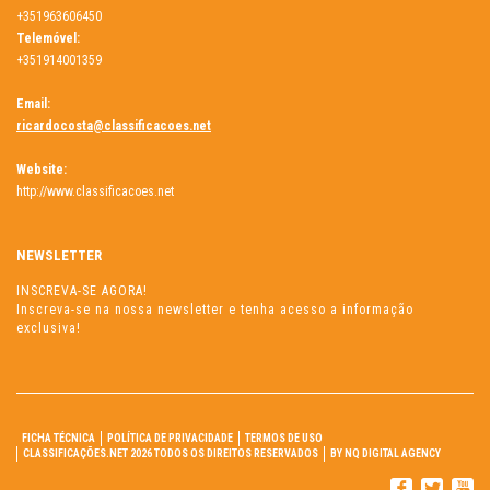
+351963606450
Telemóvel:
+351914001359
Email:
ricardocosta@classificacoes.net
Website:
http://www.classificacoes.net
NEWSLETTER
INSCREVA-SE AGORA!
Inscreva-se na nossa newsletter e tenha acesso a informação
exclusiva!
FICHA TÉCNICA
POLÍTICA DE PRIVACIDADE
TERMOS DE USO
CLASSIFICAÇÕES.NET 2026 TODOS OS DIREITOS RESERVADOS
BY NQ DIGITAL AGENCY