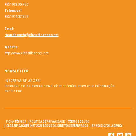
+351963606450
Telemóvel:
+351914001359
Email:
ricardocosta@classificacoes.net
Website:
http://www.classificacoes.net
NEWSLETTER
INSCREVA-SE AGORA!
Inscreva-se na nossa newsletter e tenha acesso a informação
exclusiva!
FICHA TÉCNICA
POLÍTICA DE PRIVACIDADE
TERMOS DE USO
CLASSIFICAÇÕES.NET 2026 TODOS OS DIREITOS RESERVADOS
BY NQ DIGITAL AGENCY