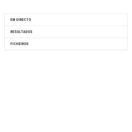
SITE OFICIAL DA PROVA:
https://www.volta-portugal.com/
EM DIRECTO
SITE DO ORGANIZADOR:
RESULTADOS
https://www.volta-portugal.com/
FICHEIROS