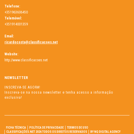
Telefone:
+351963606450
Telemóvel:
+351914001359
Email:
ricardocosta@classificacoes.net
Website:
http://www.classificacoes.net
NEWSLETTER
INSCREVA-SE AGORA!
Inscreva-se na nossa newsletter e tenha acesso a informação
exclusiva!
FICHA TÉCNICA
POLÍTICA DE PRIVACIDADE
TERMOS DE USO
CLASSIFICAÇÕES.NET 2026 TODOS OS DIREITOS RESERVADOS
BY NQ DIGITAL AGENCY