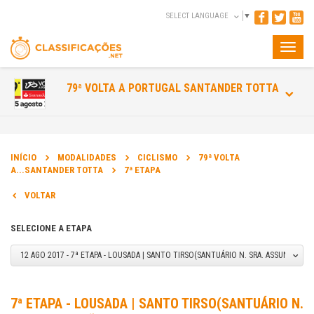
SELECT LANGUAGE
▼
Toggle
naviga
79ª VOLTA A PORTUGAL SANTANDER TOTTA
INÍCIO
MODALIDADES
CICLISMO
79ª VOLTA
A...SANTANDER TOTTA
7ª ETAPA
VOLTAR
SELECIONE A ETAPA
12 AGO 2017 - 7ª ETAPA - LOUSADA | SANTO TIRSO(SANTUÁRIO N. SRA. ASSUNÇÃO)
7ª ETAPA - LOUSADA | SANTO TIRSO(SANTUÁRIO N.