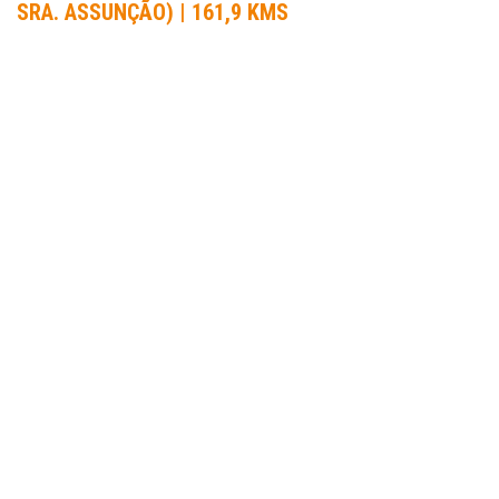
SRA. ASSUNÇÃO) | 161,9 KMS
INFORMAÇÃO
ORGANIZADOR DA PROVA:
Podium Events
DATA DA PROVA:
04 Ago 2017 a 15 Ago 2017