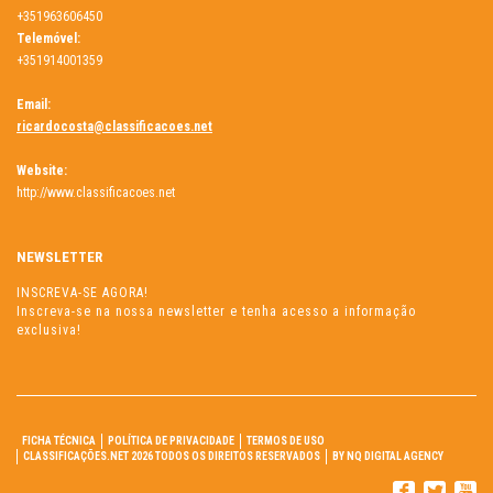
+351963606450
Telemóvel:
+351914001359
Email:
ricardocosta@classificacoes.net
Website:
http://www.classificacoes.net
NEWSLETTER
INSCREVA-SE AGORA!
Inscreva-se na nossa newsletter e tenha acesso a informação
exclusiva!
FICHA TÉCNICA
POLÍTICA DE PRIVACIDADE
TERMOS DE USO
CLASSIFICAÇÕES.NET 2026 TODOS OS DIREITOS RESERVADOS
BY NQ DIGITAL AGENCY