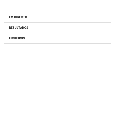
SITE OFICIAL DA PROVA:
http://volta-portugal.com/
EM DIRECTO
SITE DO ORGANIZADOR:
RESULTADOS
http://volta-portugal.com/
FICHEIROS