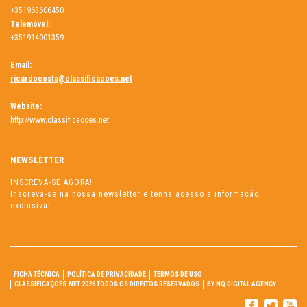
+351963606450
Telemóvel:
+351914001359
Email:
ricardocosta@classificacoes.net
Website:
http://www.classificacoes.net
NEWSLETTER
INSCREVA-SE AGORA!
Inscreva-se na nossa newsletter e tenha acesso a informação
exclusiva!
FICHA TÉCNICA
POLÍTICA DE PRIVACIDADE
TERMOS DE USO
CLASSIFICAÇÕES.NET 2026 TODOS OS DIREITOS RESERVADOS
BY NQ DIGITAL AGENCY