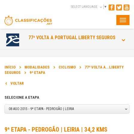
SELECT LANGUAGE
▼
Toggle
naviga
77ª VOLTA A PORTUGAL LIBERTY SEGUROS
INÍCIO
MODALIDADES
CICLISMO
77ª VOLTA A...LIBERTY
SEGUROS
9ª ETAPA
VOLTAR
SELECIONE A ETAPA
08 AGO 2015 - 9ª ETAPA - PEDROGÃO | LEIRIA
9ª ETAPA - PEDROGÃO | LEIRIA | 34,2 KMS