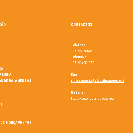
ÇÃO
CONTACTOS
Telefone:
+351963606450
MO
Telemóvel:
+351914001359
DA
M LINHA
Email:
OS DE ROLAMENTOS
ricardocosta@classificacoes.net
Website:
http://www.classificacoes.net
ÓS
S
S
OS & ORÇAMENTOS