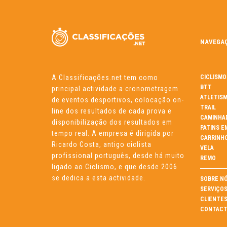
NAVEGA
A Classificações.net tem como
CICLISMO
BTT
principal actividade a cronometragem
ATLETIS
de eventos desportivos, colocação on-
TRAIL
line dos resultados de cada prova e
CAMINHA
disponibilização dos resultados em
PATINS E
tempo real. A empresa é dirigida por
CARRINH
Ricardo Costa, antigo ciclista
VELA
profissional português, desde há muito
REMO
ligado ao Ciclismo, e que desde 2006
se dedica a esta actividade.
SOBRE N
SERVIÇO
CLIENTE
CONTACT