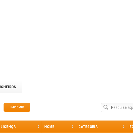
http://volta-portugal.com/
SITE DO ORGANIZADOR:
http://volta-portugal.com/
ICHEIROS
IMPRIMIR
LICENÇA
NOME
CATEGORIA
E