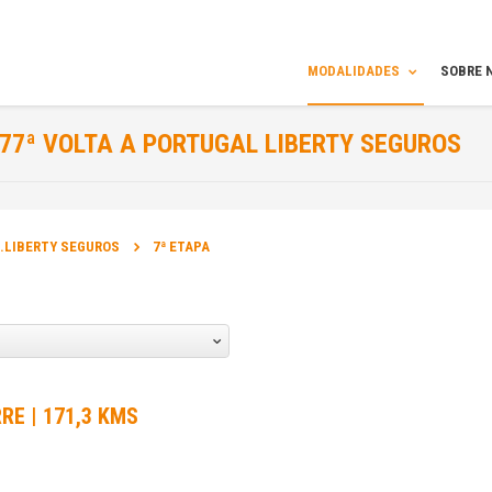
MODALIDADES
SOBRE 
77ª VOLTA A PORTUGAL LIBERTY SEGUROS
INFORMAÇÃO
..LIBERTY SEGUROS
7ª ETAPA
ORGANIZADOR DA PROVA:
Podium
DATA DA PROVA:
29 Jul 2015 a 09 Ago 2015
RRE | 171,3 KMS
SITE OFICIAL DA PROVA: