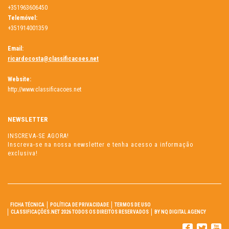
+351963606450
Telemóvel:
+351914001359
Email:
ricardocosta@classificacoes.net
Website:
http://www.classificacoes.net
NEWSLETTER
INSCREVA-SE AGORA!
Inscreva-se na nossa newsletter e tenha acesso a informação
exclusiva!
FICHA TÉCNICA
POLÍTICA DE PRIVACIDADE
TERMOS DE USO
CLASSIFICAÇÕES.NET 2026 TODOS OS DIREITOS RESERVADOS
BY NQ DIGITAL AGENCY