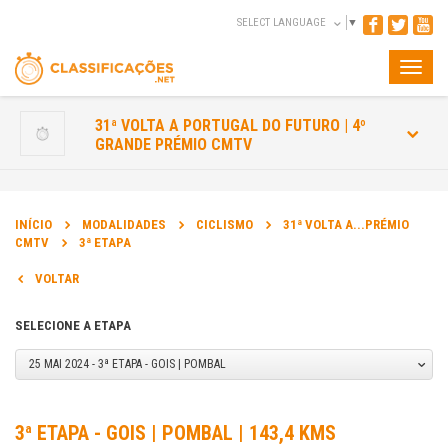
SELECT LANGUAGE
▼
Toggle
naviga
31ª VOLTA A PORTUGAL DO FUTURO | 4º
GRANDE PRÉMIO CMTV
INÍCIO
MODALIDADES
CICLISMO
31ª VOLTA A...PRÉMIO
CMTV
3ª ETAPA
VOLTAR
SELECIONE A ETAPA
25 MAI 2024 - 3ª ETAPA - GOIS | POMBAL
3ª ETAPA - GOIS | POMBAL | 143,4 KMS