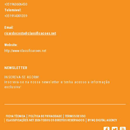
+351963606450
Telemóvel:
+351914001359
Email:
ricardocosta@classificacoes.net
Website:
http://www.classificacoes.net
NEWSLETTER
INSCREVA-SE AGORA!
Inscreva-se na nossa newsletter e tenha acesso a informação
exclusiva!
FICHA TÉCNICA
POLÍTICA DE PRIVACIDADE
TERMOS DE USO
CLASSIFICAÇÕES.NET 2026 TODOS OS DIREITOS RESERVADOS
BY NQ DIGITAL AGENCY