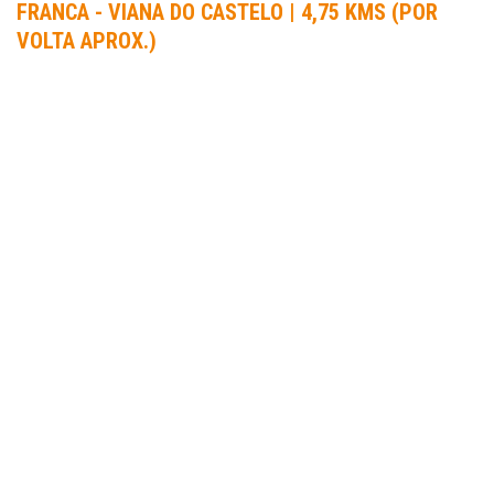
FRANCA - VIANA DO CASTELO | 4,75 KMS (POR
VOLTA APROX.)
INFORMAÇÃO
ORGANIZADOR DA PROVA:
Amigos do Desporto - ACRVF
DATA DA PROVA:
25 Out 2015 a 25 Out 2015