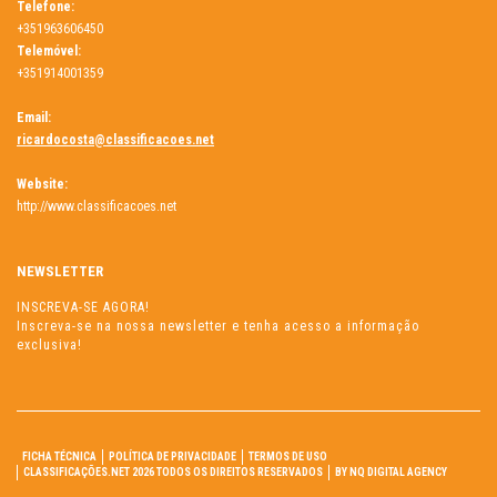
Telefone:
+351963606450
Telemóvel:
+351914001359
Email:
ricardocosta@classificacoes.net
Website:
http://www.classificacoes.net
NEWSLETTER
INSCREVA-SE AGORA!
Inscreva-se na nossa newsletter e tenha acesso a informação
exclusiva!
FICHA TÉCNICA
POLÍTICA DE PRIVACIDADE
TERMOS DE USO
CLASSIFICAÇÕES.NET 2026 TODOS OS DIREITOS RESERVADOS
BY NQ DIGITAL AGENCY