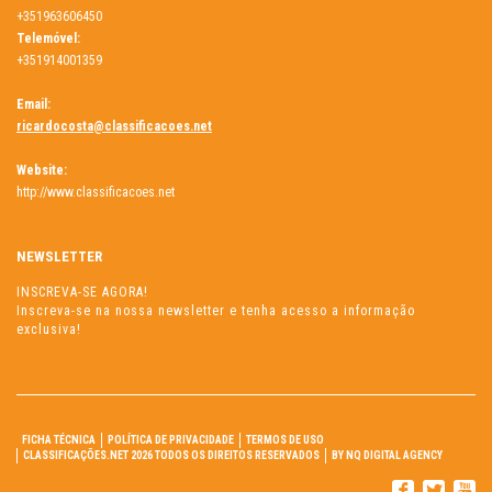
+351963606450
Telemóvel:
+351914001359
Email:
ricardocosta@classificacoes.net
Website:
http://www.classificacoes.net
NEWSLETTER
INSCREVA-SE AGORA!
Inscreva-se na nossa newsletter e tenha acesso a informação
exclusiva!
FICHA TÉCNICA
POLÍTICA DE PRIVACIDADE
TERMOS DE USO
CLASSIFICAÇÕES.NET 2026 TODOS OS DIREITOS RESERVADOS
BY NQ DIGITAL AGENCY