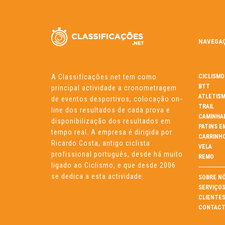
NAVEGA
A Classificações.net tem como
CICLISMO
BTT
principal actividade a cronometragem
ATLETIS
de eventos desportivos, colocação on-
TRAIL
line dos resultados de cada prova e
CAMINHA
disponibilização dos resultados em
PATINS E
tempo real. A empresa é dirigida por
CARRINH
Ricardo Costa, antigo ciclista
VELA
profissional português, desde há muito
REMO
ligado ao Ciclismo, e que desde 2006
se dedica a esta actividade.
SOBRE N
SERVIÇO
CLIENTE
CONTACT