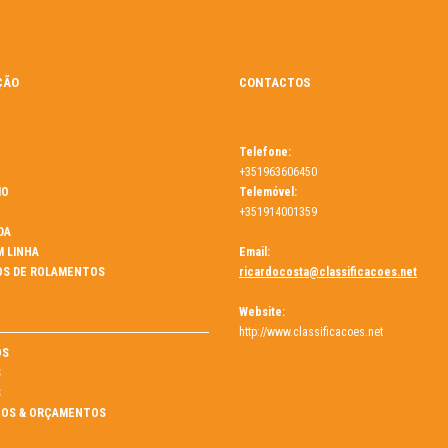
ÇÃO
CONTACTOS
Telefone:
+351963606450
MO
Telemóvel:
+351914001359
DA
M LINHA
Email:
OS DE ROLAMENTOS
ricardocosta@classificacoes.net
Website:
http://www.classificacoes.net
ÓS
S
S
OS & ORÇAMENTOS