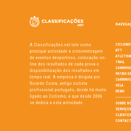
NAVEGA
A Classificações.net tem como
CICLISMO
BTT
principal actividade a cronometragem
ATLETIS
de eventos desportivos, colocação on-
TRAIL
line dos resultados de cada prova e
CAMINHA
disponibilização dos resultados em
PATINS E
tempo real. A empresa é dirigida por
CARRINH
Ricardo Costa, antigo ciclista
VELA
profissional português, desde há muito
REMO
ligado ao Ciclismo, e que desde 2006
se dedica a esta actividade.
SOBRE N
SERVIÇO
CLIENTE
CONTACT