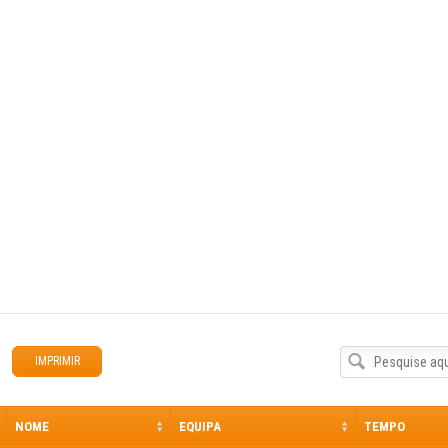
www.bikeservice.pt
SITE DO ORGANIZADOR:
www.bikeservice.pt
IMPRIMIR
NOME
EQUIPA
TEMPO