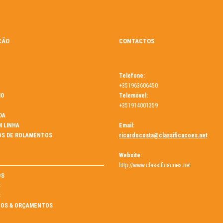
ÇÃO
CONTACTOS
Telefone:
+351963606450
MO
Telemóvel:
+351914001359
DA
M LINHA
Email:
OS DE ROLAMENTOS
ricardocosta@classificacoes.net
Website:
http://www.classificacoes.net
ÓS
S
S
OS & ORÇAMENTOS