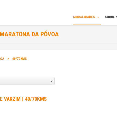
MODALIDADES
SOBRE 
MARATONA DA PÓVOA
INFORMAÇÃO
VOA
40/70KMS
ORGANIZADOR DA PROVA:
Bikeservice
DATA DA PROVA:
12 Out 2014 a 12 Out 2014
E VARZIM | 40/70KMS
SITE OFICIAL DA PROVA: