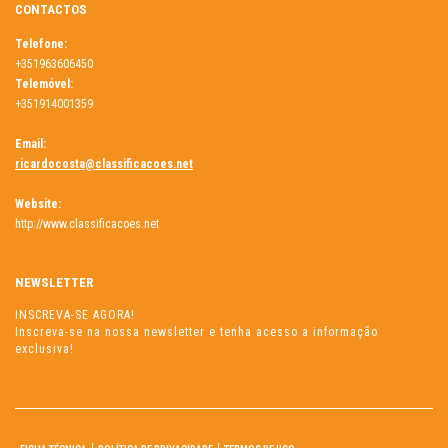
CONTACTOS
Telefone:
+351963606450
Telemóvel:
+351914001359
Email:
ricardocosta@classificacoes.net
Website:
http://www.classificacoes.net
NEWSLETTER
INSCREVA-SE AGORA!
Inscreva-se na nossa newsletter e tenha acesso a informação
exclusiva!