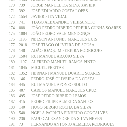
170
739
JORGE MANUEL DA SILVA XAVIER
171
392
JOSÉ EDUARDO COSTA LOPES
172
1554
JAVIER PITA VIDAL
173
741
TIAGO ALEXANDRE VIEIRA NETO
174
888
JOÃO PEDRO RIBEIRO PEREIRA CUNHA SOARES
175
1084
JOÃO PEDRO VALE MENDONÇA
176
1193
NELSON ANTUNES MARQUES LUIS
177
2018
JOSÉ TIAGO OLIVEIRA DE SOUSA
178
148
ADÃO JOAQUIM PEREIRA RODRIGUES
179
1584
RUI MANUEL ARAÚJO SILVA
180
1197
ALFREDO MANUEL RAMOS PINTO
181
1045
MIGUEL FREITAS
182
1352
HERNÂNI MANUEL DUARTE SOARES
183
146
PEDRO JOSÉ OLIVEIRA DA COSTA
184
445
RUI MANUEL AFONSO SOUTO
185
487
CARLOS MANUEL MARQUES CRUZ
186
495
JOSÉ PEDRO RIBEIRO LEMOS
187
415
PEDRO FILIPE ALMEIDA SANTOS
188
140
HUGO SERGIO ROCHA DA SILVA
189
548
NGELA PATRÍCIA PINHEIRO GONÇALVES
190
236
PAULO ALEXANDRE DA SILVA NEVES
191
73
FERNANDO ANTÓNIO ALMEIDA RODRIGUES