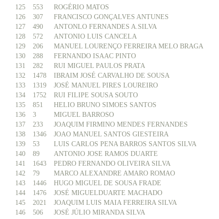
125
553
ROGÉRIO MATOS
126
307
FRANCISCO GONÇALVES ANTUNES
127
490
ANTONLO FERNANDES A.SILVA
128
572
ANTONIO LUIS CANCELA
129
206
MANUEL LOURENÇO FERREIRA MELO BRAGA
130
288
FERNANDO ISAAC PINTO
131
282
RUI MIGUEL PAULOS PRATA
132
1478
IBRAIM JOSÉ CARVALHO DE SOUSA
133
1319
JOSÉ MANUEL PIRES LOUREIRO
134
1752
RUI FILIPE SOUSA SOUTO
135
851
HELIO BRUNO SIMOES SANTOS
136
3
MIGUEL BARROSO
137
233
JOAQUIM FIRMINO MENDES FERNANDES
138
1346
JOAO MANUEL SANTOS GIESTEIRA
139
53
LUIS CARLOS PENA BARROS SANTOS SILVA
140
89
ANTONIO JOSE RAMOS DUARTE
141
1643
PEDRO FERNANDO OLIVEIRA SILVA
142
79
MARCO ALEXANDRE AMARO ROMAO
143
1446
HUGO MIGUEL DE SOUSA FRADE
144
1476
JOSÉ MIGUELDUARTE MACHADO
145
2021
JOAQUIM LUIS MAIA FERREIRA SILVA
146
506
JOSÉ JÚLIO MIRANDA SILVA