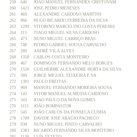
259
640
JOÃO MANUEL FERNANDES CRISTOVAM
260
1423
JOSE PEDRO MENESES
261
469
ALEXANDRE CARDOSO MARTINS
262
966
HUGO RICARDO FERREIRA DA SILVA
263
1299
VITORINO MARCELINO COSTA PEREIRA
264
113
TIAGO MIGUEL SILVA CARDOSO
265
473
NUNO MIGUEL CARRIÇO BRÁS
266
748
PEDRO GABRIEL SOUSA CARVALHO
267
289
ANDRÉ VILA ALVES
268
1350
CARLOS COSTA MONTEIRO
269
467
DOMINGOS FERNANDO MELO BORGES
270
1520
GUILHERME ALEXANDRE HORTA DA SILVA
271
589
JORGE MIGUEL TEIXEIRA E SA
272
1381
PAULO FREITAS
273
969
MANUEL FERNANDO MOREIRA SOUSA
274
145
VITOR MANUEL ALMEIDA CARDOSO
275
343
JOAO PAULO DA NOVA GOMES
276
1113
JOÃO BOMPASTOR
277
545
JOÃO CARLOS DA FONSECA CUNHA
278
1709
DAVIDE JOSÉ ARAÚJO PACHECO
279
930
NUNO MIGUEL PINTO CARVALHO
280
1383
RICARDO FERNANDO SILVA MONTEIRO
281
1139
LUÍS TETETO