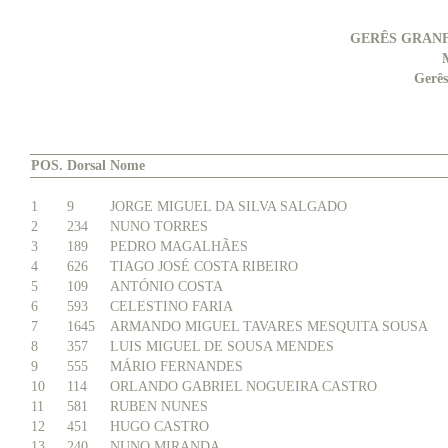
GERÊS GRAN
Gerês
POS.
Dorsal
Nome
1
9
JORGE MIGUEL DA SILVA SALGADO
2
234
NUNO TORRES
3
189
PEDRO MAGALHÃES
4
626
TIAGO JOSÉ COSTA RIBEIRO
5
109
ANTÓNIO COSTA
6
593
CELESTINO FARIA
7
1645
ARMANDO MIGUEL TAVARES MESQUITA SOUSA
8
357
LUIS MIGUEL DE SOUSA MENDES
9
555
MÁRIO FERNANDES
10
114
ORLANDO GABRIEL NOGUEIRA CASTRO
11
581
RUBEN NUNES
12
451
HUGO CASTRO
13
240
NUNO MIRANDA