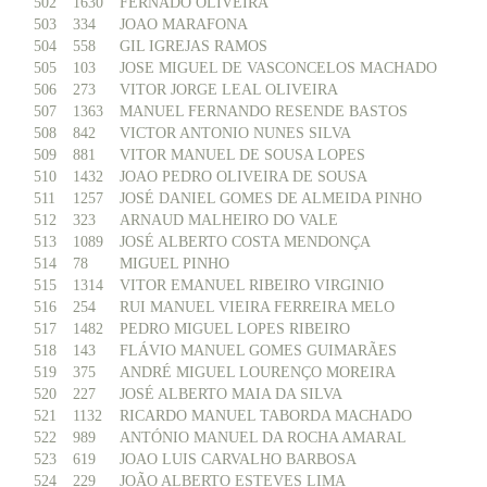
502
1630
FERNADO OLIVEIRA
503
334
JOAO MARAFONA
504
558
GIL IGREJAS RAMOS
505
103
JOSE MIGUEL DE VASCONCELOS MACHADO
506
273
VITOR JORGE LEAL OLIVEIRA
507
1363
MANUEL FERNANDO RESENDE BASTOS
508
842
VICTOR ANTONIO NUNES SILVA
509
881
VITOR MANUEL DE SOUSA LOPES
510
1432
JOAO PEDRO OLIVEIRA DE SOUSA
511
1257
JOSÉ DANIEL GOMES DE ALMEIDA PINHO
512
323
ARNAUD MALHEIRO DO VALE
513
1089
JOSÉ ALBERTO COSTA MENDONÇA
514
78
MIGUEL PINHO
515
1314
VITOR EMANUEL RIBEIRO VIRGINIO
516
254
RUI MANUEL VIEIRA FERREIRA MELO
517
1482
PEDRO MIGUEL LOPES RIBEIRO
518
143
FLÁVIO MANUEL GOMES GUIMARÃES
519
375
ANDRÉ MIGUEL LOURENÇO MOREIRA
520
227
JOSÉ ALBERTO MAIA DA SILVA
521
1132
RICARDO MANUEL TABORDA MACHADO
522
989
ANTÓNIO MANUEL DA ROCHA AMARAL
523
619
JOAO LUIS CARVALHO BARBOSA
524
229
JOÃO ALBERTO ESTEVES LIMA