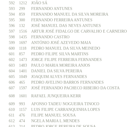
592
1212
JOÃO SÁ
593
299
FERNANDO ANTUNES
594
859
FERNANDO MANUEL DA SILVA MOREIRA
595
300
FERNANDO FERREIRA ANTUNES
596
132
JOSÉ MANUEL DAS NEVES ANTUNES
597
1516
ARTUR JOSÉ FIDALGO DE CARVALHO E CARNEIRO
598
1435
FERNANDO CASTRO
599
1697
ANTÓNIO JOSÉ AZEVEDO MAIA
600
1118
PEDRO MANUEL DA SILVA MEINEDO
601
857
PEDRO FILIPE SILVA MARTINS
602
1473
JORGE FILIPE FERREIRA FERNANDES
603
1483
PAULO MARIA MOREIRA ANJOS
604
1401
DANIEL DA SILVA PEREIRA
605
1049
JOAQUIM ALVES FERNANDES
606
465
PEDRO AVELINO BARROS FERNANDES
607
1597
JOSÉ FERNANDO PACHECO RIBEIRO DA COSTA
608
1601
RAFAEL JUNQUEIRA KERR
609
993
AFONSO TADEU NOGUEIRA TINOCO
610
1157
LUIS FILIPE CARRANQUINHA LOPES
611
476
FILIPE MANUEL SOUSA
612
474
NGELA MARIA L.MENDES
613
214
PEDRO JORGE PEREIRA DE SOUSA