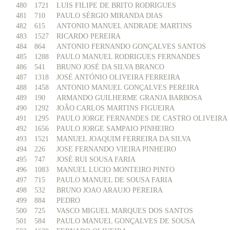
480
1721
LUIS FILIPE DE BRITO RODRIGUES
481
710
PAULO SÉRGIO MIRANDA DIAS
482
615
ANTONIO MANUEL ANDRADE MARTINS
483
1527
RICARDO PEREIRA
484
864
ANTONIO FERNANDO GONÇALVES SANTOS
485
1288
PAULO MANUEL RODRIGUES FERNANDES
486
541
BRUNO JOSÉ DA SILVA BRANCO
487
1318
JOSÉ ANTÓNIO OLIVEIRA FERREIRA
488
1458
ANTONIO MANUEL GONÇALVES PEREIRA
489
190
ARMANDO GUILHERME GRANJA BARBOSA
490
1292
JOÃO CARLOS MARTINS FIGUEIRA
491
1295
PAULO JORGE FERNANDES DE CASTRO OLIVEIRA
492
1656
PAULO JORGE SAMPAIO PINHEIRO
493
1521
MANUEL JOAQUIM FERREIRA DA SILVA
494
226
JOSE FERNANDO VIEIRA PINHEIRO
495
747
JOSÉ RUI SOUSA FARIA
496
1083
MANUEL LUCIO MONTEIRO PINTO
497
715
PAULO MANUEL DE SOUSA FARIA
498
532
BRUNO JOAO ARAUJO PEREIRA
499
884
PEDRO
500
725
VASCO MIGUEL MARQUES DOS SANTOS
501
584
PAULO MANUEL GONÇALVES DE SOUSA