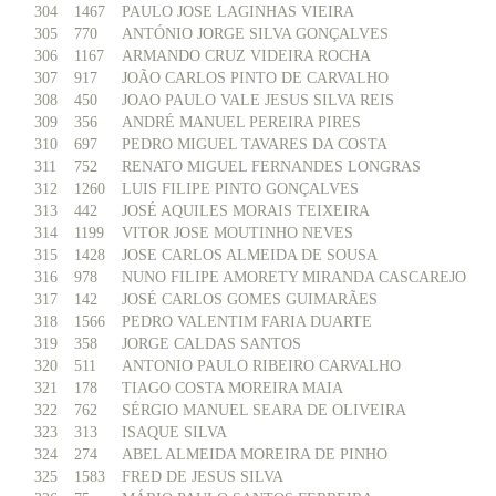
304
1467
PAULO JOSE LAGINHAS VIEIRA
305
770
ANTÓNIO JORGE SILVA GONÇALVES
306
1167
ARMANDO CRUZ VIDEIRA ROCHA
307
917
JOÃO CARLOS PINTO DE CARVALHO
308
450
JOAO PAULO VALE JESUS SILVA REIS
309
356
ANDRÉ MANUEL PEREIRA PIRES
310
697
PEDRO MIGUEL TAVARES DA COSTA
311
752
RENATO MIGUEL FERNANDES LONGRAS
312
1260
LUIS FILIPE PINTO GONÇALVES
313
442
JOSÉ AQUILES MORAIS TEIXEIRA
314
1199
VITOR JOSE MOUTINHO NEVES
315
1428
JOSE CARLOS ALMEIDA DE SOUSA
316
978
NUNO FILIPE AMORETY MIRANDA CASCAREJO
317
142
JOSÉ CARLOS GOMES GUIMARÃES
318
1566
PEDRO VALENTIM FARIA DUARTE
319
358
JORGE CALDAS SANTOS
320
511
ANTONIO PAULO RIBEIRO CARVALHO
321
178
TIAGO COSTA MOREIRA MAIA
322
762
SÉRGIO MANUEL SEARA DE OLIVEIRA
323
313
ISAQUE SILVA
324
274
ABEL ALMEIDA MOREIRA DE PINHO
325
1583
FRED DE JESUS SILVA