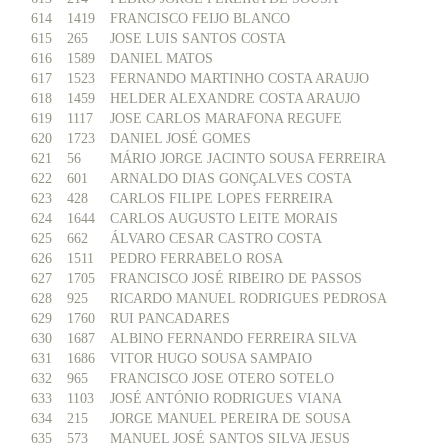
614
1419
FRANCISCO FEIJO BLANCO
615
265
JOSE LUIS SANTOS COSTA
616
1589
DANIEL MATOS
617
1523
FERNANDO MARTINHO COSTA ARAUJO
618
1459
HELDER ALEXANDRE COSTA ARAUJO
619
1117
JOSE CARLOS MARAFONA REGUFE
620
1723
DANIEL JOSÉ GOMES
621
56
MÁRIO JORGE JACINTO SOUSA FERREIRA
622
601
ARNALDO DIAS GONÇALVES COSTA
623
428
CARLOS FILIPE LOPES FERREIRA
624
1644
CARLOS AUGUSTO LEITE MORAIS
625
662
ÁLVARO CESAR CASTRO COSTA
626
1511
PEDRO FERRABELO ROSA
627
1705
FRANCISCO JOSÉ RIBEIRO DE PASSOS
628
925
RICARDO MANUEL RODRIGUES PEDROSA
629
1760
RUI PANCADARES
630
1687
ALBINO FERNANDO FERREIRA SILVA
631
1686
VITOR HUGO SOUSA SAMPAIO
632
965
FRANCISCO JOSE OTERO SOTELO
633
1103
JOSÉ ANTÓNIO RODRIGUES VIANA
634
215
JORGE MANUEL PEREIRA DE SOUSA
635
573
MANUEL JOSÉ SANTOS SILVA JESUS