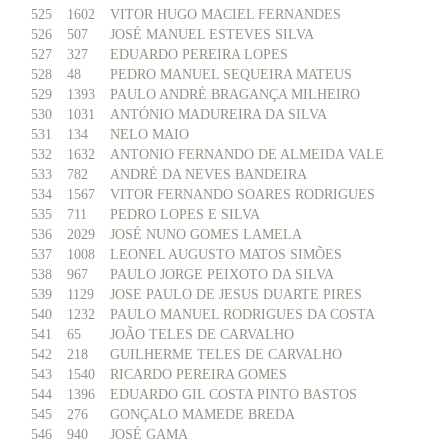
525
1602
VITOR HUGO MACIEL FERNANDES
526
507
JOSÉ MANUEL ESTEVES SILVA
527
327
EDUARDO PEREIRA LOPES
528
48
PEDRO MANUEL SEQUEIRA MATEUS
529
1393
PAULO ANDRÉ BRAGANÇA MILHEIRO
530
1031
ANTÓNIO MADUREIRA DA SILVA
531
134
NELO MAIO
532
1632
ANTONIO FERNANDO DE ALMEIDA VALE
533
782
ANDRÉ DA NEVES BANDEIRA
534
1567
VITOR FERNANDO SOARES RODRIGUES
535
711
PEDRO LOPES E SILVA
536
2029
JOSÉ NUNO GOMES LAMELA
537
1008
LEONEL AUGUSTO MATOS SIMÕES
538
967
PAULO JORGE PEIXOTO DA SILVA
539
1129
JOSE PAULO DE JESUS DUARTE PIRES
540
1232
PAULO MANUEL RODRIGUES DA COSTA
541
65
JOÃO TELES DE CARVALHO
542
218
GUILHERME TELES DE CARVALHO
543
1540
RICARDO PEREIRA GOMES
544
1396
EDUARDO GIL COSTA PINTO BASTOS
545
276
GONÇALO MAMEDE BREDA
546
940
JOSÉ GAMA