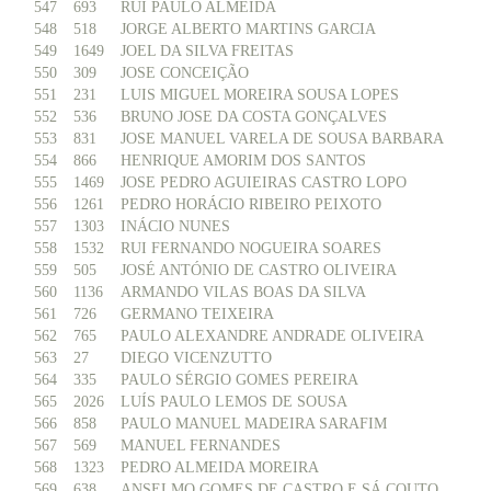
547
693
RUI PAULO ALMEIDA
548
518
JORGE ALBERTO MARTINS GARCIA
549
1649
JOEL DA SILVA FREITAS
550
309
JOSE CONCEIÇÃO
551
231
LUIS MIGUEL MOREIRA SOUSA LOPES
552
536
BRUNO JOSE DA COSTA GONÇALVES
553
831
JOSE MANUEL VARELA DE SOUSA BARBARA
554
866
HENRIQUE AMORIM DOS SANTOS
555
1469
JOSE PEDRO AGUIEIRAS CASTRO LOPO
556
1261
PEDRO HORÁCIO RIBEIRO PEIXOTO
557
1303
INÁCIO NUNES
558
1532
RUI FERNANDO NOGUEIRA SOARES
559
505
JOSÉ ANTÓNIO DE CASTRO OLIVEIRA
560
1136
ARMANDO VILAS BOAS DA SILVA
561
726
GERMANO TEIXEIRA
562
765
PAULO ALEXANDRE ANDRADE OLIVEIRA
563
27
DIEGO VICENZUTTO
564
335
PAULO SÉRGIO GOMES PEREIRA
565
2026
LUÍS PAULO LEMOS DE SOUSA
566
858
PAULO MANUEL MADEIRA SARAFIM
567
569
MANUEL FERNANDES
568
1323
PEDRO ALMEIDA MOREIRA
569
638
ANSELMO GOMES DE CASTRO E SÁ COUTO