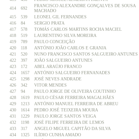
FRANCISCO ALEXANDRE GONÇALVES DE SOUSA
414
692
MACHADO
415
539
LEONEL GIL FERNANDES
416
84
SERGIO PRATA
417
578
TOMÁS CARLOS MARTINS ROCHA MACIEL
418
519
LAURENTINO SILVA MOREIRA
419
789
PAULO CONCEIÇÃO
420
118
ANTÓNIO JOÃO CARLOS E GRANJA
421
520
NUNO FRANCISCO SANTOS SALGUEIRO ANTUNES
422
397
JOÃO SALGUEIRO ANTUNES
423
172
ABEL ARAÚJO FRANCO
424
1657
ANTÓNIO SALGUEIRO FERNANADES
425
1298
JOSÉ NEVES ANDRADE
426
342
VITOR MENDES
427
94
PAULO JORGE DE OLIVEIRA COUTINHO
428
1619
PAULO CÉSAR FERREIRA MAGALHÃES
429
1213
ANTÓNIO MANUEL FERREIRA DE ABREU
430
1614
PEDRO JOSÉ TEIXEIRA MOURA
431
1229
PAULO JORGE SANTOS VEIGA
432
1198
JOSÉ FILIPE FERREIRA DE LEMOS
433
317
ANGELO MIGUEL CAPITÃO DA SILVA
434
1325
ILÍDIO CUNHA AMADO