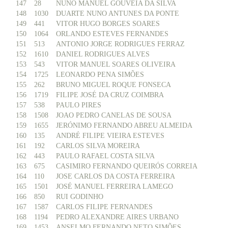
147
28
NUNO MANUEL GOUVEIA DA SILVA
148
1030
DUARTE NUNO ANTUNES DA PONTE
149
441
VITOR HUGO BORGES SOARES
150
1064
ORLANDO ESTEVES FERNANDES
151
513
ANTONIO JORGE RODRIGUES FERRAZ
152
1610
DANIEL RODRIGUES ALVES
153
543
VITOR MANUEL SOARES OLIVEIRA
154
1725
LEONARDO PENA SIMÕES
155
262
BRUNO MIGUEL ROQUE FONSECA
156
1719
FILIPE JOSÉ DA CRUZ COIMBRA
157
538
PAULO PIRES
158
1508
JOAO PEDRO CANELAS DE SOUSA
159
1655
JERÓNIMO FERNANDO ABREU ALMEIDA
160
135
ANDRÉ FILIPE VIEIRA ESTEVES
161
192
CARLOS SILVA MOREIRA
162
443
PAULO RAFAEL COSTA SILVA
163
675
CASIMIRO FERNANDO QUEIRÓS CORREIA
164
110
JOSE CARLOS DA COSTA FERREIRA
165
1501
JOSÉ MANUEL FERREIRA LAMEGO
166
850
RUI GODINHO
167
1587
CARLOS FILIPE FERNANDES
168
1194
PEDRO ALEXANDRE AIRES URBANO
169
1453
ANSELMO FERNANDO NETO SIMÕES