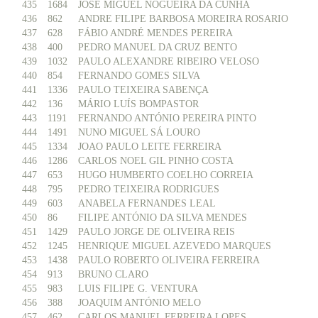
435
1684
JOSÉ MIGUEL NOGUEIRA DA CUNHA
436
862
ANDRE FILIPE BARBOSA MOREIRA ROSARIO
437
628
FÁBIO ANDRÉ MENDES PEREIRA
438
400
PEDRO MANUEL DA CRUZ BENTO
439
1032
PAULO ALEXANDRE RIBEIRO VELOSO
440
854
FERNANDO GOMES SILVA
441
1336
PAULO TEIXEIRA SABENÇA
442
136
MÁRIO LUÍS BOMPASTOR
443
1191
FERNANDO ANTÓNIO PEREIRA PINTO
444
1491
NUNO MIGUEL SÁ LOURO
445
1334
JOAO PAULO LEITE FERREIRA
446
1286
CARLOS NOEL GIL PINHO COSTA
447
653
HUGO HUMBERTO COELHO CORREIA
448
795
PEDRO TEIXEIRA RODRIGUES
449
603
ANABELA FERNANDES LEAL
450
86
FILIPE ANTÓNIO DA SILVA MENDES
451
1429
PAULO JORGE DE OLIVEIRA REIS
452
1245
HENRIQUE MIGUEL AZEVEDO MARQUES
453
1438
PAULO ROBERTO OLIVEIRA FERREIRA
454
913
BRUNO CLARO
455
983
LUIS FILIPE G. VENTURA
456
388
JOAQUIM ANTÓNIO MELO
457
462
CARLOS MANUEL FERREIRA LOPES