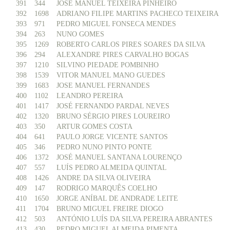
391
344
JOSE MANUEL TEIXEIRA PINHEIRO
392
1698
ADRIANO FILIPE MARTINS PACHECO TEIXEIRA
393
971
PEDRO MIGUEL FONSECA MENDES
394
263
NUNO GOMES
395
1269
ROBERTO CARLOS PIRES SOARES DA SILVA
396
294
ALEXANDRE PIRES CARVALHO BOGAS
397
1210
SILVINO PIEDADE POMBINHO
398
1539
VITOR MANUEL MANO GUEDES
399
1683
JOSE MANUEL FERNANDES
400
1102
LEANDRO PEREIRA
401
1417
JOSÉ FERNANDO PARDAL NEVES
402
1320
BRUNO SÉRGIO PIRES LOUREIRO
403
350
ARTUR GOMES COSTA
404
641
PAULO JORGE VICENTE SANTOS
405
346
PEDRO NUNO PINTO PONTE
406
1372
JOSÉ MANUEL SANTANA LOURENÇO
407
557
LUÍS PEDRO ALMEIDA QUINTAL
408
1426
ANDRE DA SILVA OLIVEIRA
409
147
RODRIGO MARQUÊS COELHO
410
1650
JORGE ANÍBAL DE ANDRADE LEITE
411
1704
BRUNO MIGUEL FREIRE DIOGO
412
503
ANTÓNIO LUÍS DA SILVA PEREIRA ABRANTES
413
430
PEDRO MIGUEL ALMEIDA PIMENTA