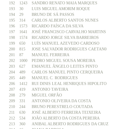
192
1243
SANDRO RENATO MAIA MARQUES
193
30
LUIS MIGUEL AMORIM ROQUE
194
29
BRUNO DE SÁ PASSOS
195
314
CARLOS ALBERTO SANTOS NUNES
196
1573
RICARDO FAÍSCA DA SILVA
197
1641
JOSÉ FRANCISCO CARVALHO MARTINS
198
1574
RICARDO JORGE SILVA BARREIROS
199
650
LUÍS MANUEL AZEVEDO CARDOSO
200
815
JOSE SALVADOR RODRIGUES CAETAN0
201
87
MANUEL FERREIRA
202
1000
PEDRO MIGUEL SOUSA MOREIRA
203
627
EMANUEL ÂNGELO LEITES PINTO
204
489
CARLOS MANUEL PINTO CERQUEIRA
205
449
MANUEL C. RODRIGUES
206
1412
RUI DINIS LEAL HENRIQUES HIPOLITO
207
419
ANTONIO TAVEIRA
208
279
MIGUEL ORFÃO
209
331
ANTONIO OLIVEIRA DA COSTA
210
244
BRUNO PERESTRELO COUTADA
211
630
JOSÉ ALBERTO FERREIRA TEIXEIRA
212
534
JOÃO ALBERTO DA COSTA PEREIRA
213
360
ANIBAL ALBERTO RODRIGUES DA CRUZ