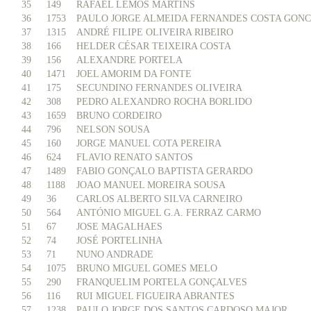
35
149
RAFAEL LEMOS MARTINS
36
1753
PAULO JORGE ALMEIDA FERNANDES COSTA GON
37
1315
ANDRÉ FILIPE OLIVEIRA RIBEIRO
38
166
HELDER CÉSAR TEIXEIRA COSTA
39
156
ALEXANDRE PORTELA
40
1471
JOEL AMORIM DA FONTE
41
175
SECUNDINO FERNANDES OLIVEIRA
42
308
PEDRO ALEXANDRO ROCHA BORLIDO
43
1659
BRUNO CORDEIRO
44
796
NELSON SOUSA
45
160
JORGE MANUEL COTA PEREIRA
46
624
FLAVIO RENATO SANTOS
47
1489
FABIO GONÇALO BAPTISTA GERARDO
48
1188
JOAO MANUEL MOREIRA SOUSA
49
36
CARLOS ALBERTO SILVA CARNEIRO
50
564
ANTÓNIO MIGUEL G.A. FERRAZ CARMO
51
67
JOSE MAGALHAES
52
74
JOSÉ PORTELINHA
53
71
NUNO ANDRADE
54
1075
BRUNO MIGUEL GOMES MELO
55
290
FRANQUELIM PORTELA GONÇALVES
56
116
RUI MIGUEL FIGUEIRA ABRANTES
57
1238
PAULO JORGE DOS SANTOS CARDOSO MAJOR