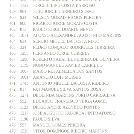
458
1722
JORGE FILIPE COSTA BARROSO
459
964
JOÃO JORGE CARNEIRO SERVO
460
924
WILSON MORAIS RAMOS PEREIRA
461
908
RICARDO JORGE MORAIS COSTA
462
873
PAULO JORGE DUARTE NEVES
463
1071
AFONSO ALEXANDRE AGOSTINHO MARTINS
464
634
SÉRGIO MIGUEL DA COSTA REGO
465
324
PEDRO GONÇALO RODRIGUES FERREIRA
466
1255
FERNANDO JORGE CORREIA
467
1290
ROBERTO SALATIEL PEREIRA DE OLIVEIRA
468
1175
NUNO MANUEL XAVIER CARRILHO
469
1607
MÁRIO RUI ALMEIDA DOS SANTOS
470
1001
AMANDIO LUIS MORAIS
471
1743
ANTONIO MIGUEL DA COSTA RIBEIRO
472
817
RUI MANUEL SILVA SANTOS ROSAS
473
1271
DEOLINDA MARTINS PORTO CARRACENA
474
592
EDUARDO FRANCISCO VEIGA GOMES
475
1123
DIOGO ANDRÉ AZEVEDO PONTES
476
1217
JOSÉ AUGUSTO TABORDA PINTO AFONSO
477
1196
PAULO SILVA
478
597
MANUEL GOMES PEREIRA
479
1529
VITOR DOMINGOS RIBEIRO MARTINS