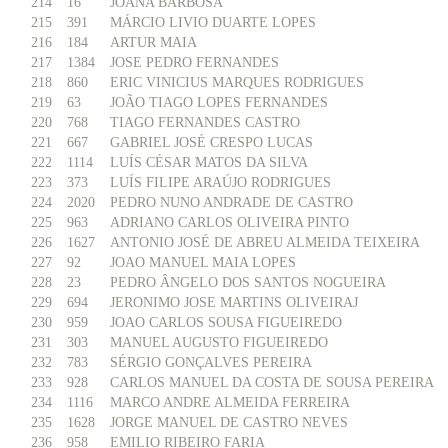
214
16
JOANA BARBOSA
215
391
MÁRCIO LIVIO DUARTE LOPES
216
184
ARTUR MAIA
217
1384
JOSE PEDRO FERNANDES
218
860
ERIC VINICIUS MARQUES RODRIGUES
219
63
JOÃO TIAGO LOPES FERNANDES
220
768
TIAGO FERNANDES CASTRO
221
667
GABRIEL JOSÉ CRESPO LUCAS
222
1114
LUÍS CÉSAR MATOS DA SILVA
223
373
LUÍS FILIPE ARAÚJO RODRIGUES
224
2020
PEDRO NUNO ANDRADE DE CASTRO
225
963
ADRIANO CARLOS OLIVEIRA PINTO
226
1627
ANTONIO JOSÉ DE ABREU ALMEIDA TEIXEIRA
227
92
JOAO MANUEL MAIA LOPES
228
23
PEDRO ÂNGELO DOS SANTOS NOGUEIRA
229
694
JERONIMO JOSE MARTINS OLIVEIRAJ
230
959
JOAO CARLOS SOUSA FIGUEIREDO
231
303
MANUEL AUGUSTO FIGUEIREDO
232
783
SÉRGIO GONÇALVES PEREIRA
233
928
CARLOS MANUEL DA COSTA DE SOUSA PEREIRA
234
1116
MARCO ANDRE ALMEIDA FERREIRA
235
1628
JORGE MANUEL DE CASTRO NEVES
236
958
EMILIO RIBEIRO FARIA