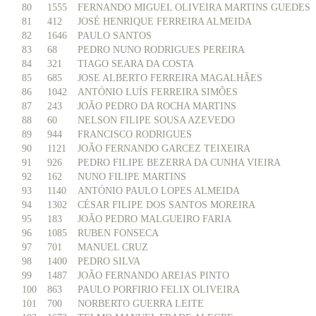
80
1555
FERNANDO MIGUEL OLIVEIRA MARTINS GUEDES
81
412
JOSÉ HENRIQUE FERREIRA ALMEIDA
82
1646
PAULO SANTOS
83
68
PEDRO NUNO RODRIGUES PEREIRA
84
321
TIAGO SEARA DA COSTA
85
685
JOSE ALBERTO FERREIRA MAGALHÃES
86
1042
ANTÓNIO LUÍS FERREIRA SIMÕES
87
243
JOÃO PEDRO DA ROCHA MARTINS
88
60
NELSON FILIPE SOUSA AZEVEDO
89
944
FRANCISCO RODRIGUES
90
1121
JOÃO FERNANDO GARCEZ TEIXEIRA
91
926
PEDRO FILIPE BEZERRA DA CUNHA VIEIRA
92
162
NUNO FILIPE MARTINS
93
1140
ANTÓNIO PAULO LOPES ALMEIDA
94
1302
CÉSAR FILIPE DOS SANTOS MOREIRA
95
183
JOÃO PEDRO MALGUEIRO FARIA
96
1085
RUBEN FONSECA
97
701
MANUEL CRUZ
98
1400
PEDRO SILVA
99
1487
JOÃO FERNANDO AREIAS PINTO
100
863
PAULO PORFIRIO FELIX OLIVEIRA
101
700
NORBERTO GUERRA LEITE