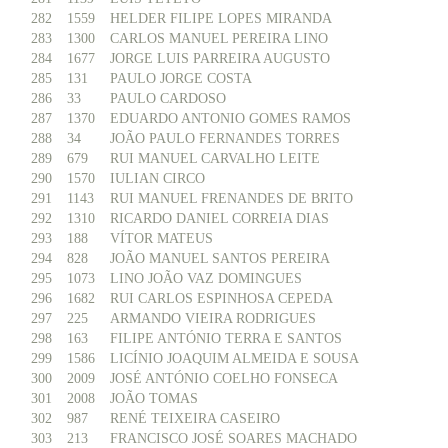
282
1559
HELDER FILIPE LOPES MIRANDA
283
1300
CARLOS MANUEL PEREIRA LINO
284
1677
JORGE LUIS PARREIRA AUGUSTO
285
131
PAULO JORGE COSTA
286
33
PAULO CARDOSO
287
1370
EDUARDO ANTONIO GOMES RAMOS
288
34
JOÃO PAULO FERNANDES TORRES
289
679
RUI MANUEL CARVALHO LEITE
290
1570
IULIAN CIRCO
291
1143
RUI MANUEL FRENANDES DE BRITO
292
1310
RICARDO DANIEL CORREIA DIAS
293
188
VÍTOR MATEUS
294
828
JOÃO MANUEL SANTOS PEREIRA
295
1073
LINO JOÃO VAZ DOMINGUES
296
1682
RUI CARLOS ESPINHOSA CEPEDA
297
225
ARMANDO VIEIRA RODRIGUES
298
163
FILIPE ANTÓNIO TERRA E SANTOS
299
1586
LICÍNIO JOAQUIM ALMEIDA E SOUSA
300
2009
JOSÉ ANTÓNIO COELHO FONSECA
301
2008
JOÃO TOMAS
302
987
RENÉ TEIXEIRA CASEIRO
303
213
FRANCISCO JOSÉ SOARES MACHADO