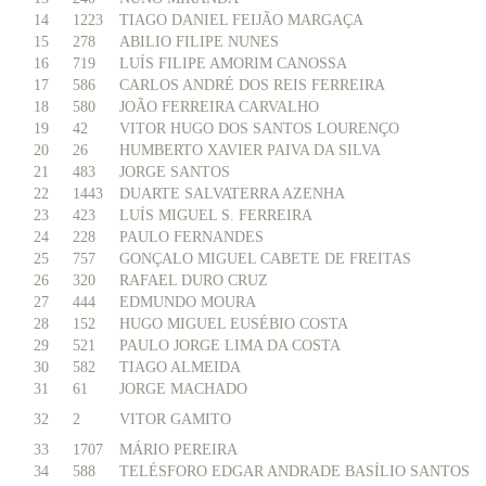
14
1223
TIAGO DANIEL FEIJÃO MARGAÇA
15
278
ABILIO FILIPE NUNES
16
719
LUÍS FILIPE AMORIM CANOSSA
17
586
CARLOS ANDRÉ DOS REIS FERREIRA
18
580
JOÃO FERREIRA CARVALHO
19
42
VITOR HUGO DOS SANTOS LOURENÇO
20
26
HUMBERTO XAVIER PAIVA DA SILVA
21
483
JORGE SANTOS
22
1443
DUARTE SALVATERRA AZENHA
23
423
LUÍS MIGUEL S. FERREIRA
24
228
PAULO FERNANDES
25
757
GONÇALO MIGUEL CABETE DE FREITAS
26
320
RAFAEL DURO CRUZ
27
444
EDMUNDO MOURA
28
152
HUGO MIGUEL EUSÉBIO COSTA
29
521
PAULO JORGE LIMA DA COSTA
30
582
TIAGO ALMEIDA
31
61
JORGE MACHADO
32
2
VITOR GAMITO
33
1707
MÁRIO PEREIRA
34
588
TELÉSFORO EDGAR ANDRADE BASÍLIO SANTOS