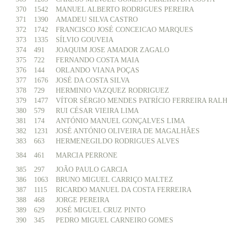
370
1542
MANUEL ALBERTO RODRIGUES PEREIRA
371
1390
AMADEU SILVA CASTRO
372
1742
FRANCISCO JOSÉ CONCEICAO MARQUES
373
1335
SÍLVIO GOUVEIA
374
491
JOAQUIM JOSE AMADOR ZAGALO
375
722
FERNANDO COSTA MAIA
376
144
ORLANDO VIANA POÇAS
377
1676
JOSÉ DA COSTA SILVA
378
729
HERMINIO VAZQUEZ RODRIGUEZ
379
1477
VÍTOR SÉRGIO MENDES PATRÍCIO FERREIRA RAL
380
579
RUI CÉSAR VIEIRA LIMA
381
174
ANTÓNIO MANUEL GONÇALVES LIMA
382
1231
JOSÉ ANTÓNIO OLIVEIRA DE MAGALHÃES
383
663
HERMENEGILDO RODRIGUES ALVES
384
461
MARCIA PERRONE
385
297
JOÃO PAULO GARCIA
386
1063
BRUNO MIGUEL CARRIÇO MALTEZ
387
1115
RICARDO MANUEL DA COSTA FERREIRA
388
468
JORGE PEREIRA
389
629
JOSÉ MIGUEL CRUZ PINTO
390
345
PEDRO MIGUEL CARNEIRO GOMES