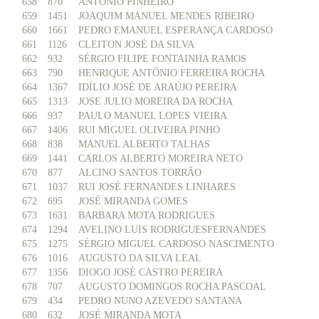
658
870
ANTONIO PINHEIRO
659
1451
JOAQUIM MANUEL MENDES RIBEIRO
660
1661
PEDRO EMANUEL ESPERANÇA CARDOSO
661
1126
CLEITON JOSÉ DA SILVA
662
932
SÉRGIO FILIPE FONTAINHA RAMOS
663
790
HENRIQUE ANTÓNIO FERREIRA ROCHA
664
1367
IDÍLIO JOSÉ DE ARAÚJO PEREIRA
665
1313
JOSE JULIO MOREIRA DA ROCHA
666
937
PAULO MANUEL LOPES VIEIRA
667
1406
RUI MIGUEL OLIVEIRA PINHO
668
838
MANUEL ALBERTO TALHAS
669
1441
CARLOS ALBERTO MOREIRA NETO
670
877
ALCINO SANTOS TORRÃO
671
1037
RUI JOSÉ FERNANDES LINHARES
672
695
JOSÉ MIRANDA GOMES
673
1631
BARBARA MOTA RODRIGUES
674
1294
AVELINO LUIS RODRIGUESFERNANDES
675
1275
SÉRGIO MIGUEL CARDOSO NASCIMENTO
676
1016
AUGUSTO DA SILVA LEAL
677
1356
DIOGO JOSÉ CASTRO PEREIRA
678
707
AUGUSTO DOMINGOS ROCHA PASCOAL
679
434
PEDRO NUNO AZEVEDO SANTANA
680
632
JOSÉ MIRANDA MOTA