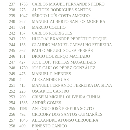
237
1755
CARLOS MIGUEL FERNANDES PEDRO
238
275
ALCIDES RODRIGUES SANTOS
239
1047
SÉRGIO LUÍS COSTA AMOEDO
240
927
MANUEL ALBERTO SANTOS MOREIRA
241
891
MARCIO COELHO
242
137
CARLOS RODRIGUES
243
259
HUGO ALEXANDRE PERPÉTUO DUQUE
244
155
CLAUDIO MANUEL CARVALHO FERREIRA
245
367
PAULO MIGUEL SOUSA FERRÁS
246
181
DIOGO LOURENÇO MACHADO
247
427
JOSÉ LUIS FREITAS MAGALHÃES
248
1750
JOSÉ CARLOS PÉREZ GONZÁLEZ
249
475
MANUEL P. MENDES
250
4
ALEXANDRE RUAS
251
413
MANUEL FERNANDO FERREIRA DA SILVA
252
223
OSCAR DE CASTRO
253
209
CRISPIM MIGUEL OLIVEIRA CUNHA
254
1535
ANDRÉ GOMES
255
1159
ANTÓNIO JOSÉ PEREIRA SOUTO
256
492
GREGORY DOS SANTOS GUIMARÃES
257
1046
ALEXANDRE AFONSO CERQUEIRA
258
409
ERNESTO CANIÇO