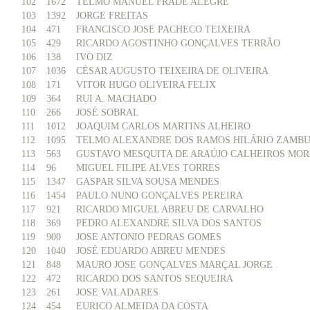
102
1672
TELMO MANUEL FRADE ALEGRE
103
1392
JORGE FREITAS
104
471
FRANCISCO JOSE PACHECO TEIXEIRA
105
429
RICARDO AGOSTINHO GONÇALVES TERRÃO
106
138
IVO DIZ
107
1036
CÉSAR AUGUSTO TEIXEIRA DE OLIVEIRA
108
171
VITOR HUGO OLIVEIRA FELIX
109
364
RUI A. MACHADO
110
266
JOSÉ SOBRAL
111
1012
JOAQUIM CARLOS MARTINS ALHEIRO
112
1095
TELMO ALEXANDRE DOS RAMOS HILÁRIO ZAMBU
113
563
GUSTAVO MESQUITA DE ARAÚJO CALHEIROS MOR
114
96
MIGUEL FILIPE ALVES TORRES
115
1347
GASPAR SILVA SOUSA MENDES
116
1454
PAULO NUNO GONÇALVES PEREIRA
117
921
RICARDO MIGUEL ABREU DE CARVALHO
118
369
PEDRO ALEXANDRE SILVA DOS SANTOS
119
900
JOSE ANTONIO PEDRAS GOMES
120
1040
JOSÉ EDUARDO ABREU MENDES
121
848
MAURO JOSE GONÇALVES MARÇAL JORGE
122
472
RICARDO DOS SANTOS SEQUEIRA
123
261
JOSE VALADARES
124
454
EURICO ALMEIDA DA COSTA