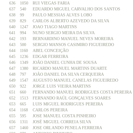
636
1050
RUI VIEGAS FARIA
637
540
EDUARDO MIGUEL CARVALHO DOS SANTOS
638
99
PAULO MESSIAS ALVES LOBO
639
829
CARLOS ALBERTO AZEVEDO DA SILVA
640
1247
JOAO TIAGO MARTINS
641
994
NUNO SERGIO MEIRA DA SILVA
642
193
BERNARDINO MANUEL NEVES MOREIRA
643
500
SERGIO MANSOS CASIMIRO FIGUEIREDO
644
1160
ABEL CONCEIÇÃO
645
1236
EDGAR FERREIRA
646
1349
JOÃO DANIEL CUNHA DE SOUSA
647
1380
RICARDO MANUEL MARTINS DUARTE
648
797
JOÃO DANIEL DA SILVA CERQUEIRA
649
1547
AUGUSTO MANUEL CANELAS FIGUEIREDO
650
922
JORGE LUIS VIEIRA MARTINS
651
660
FERNANDO MANUEL RODRIGUES COSTA PEREIRA
652
1513
FERNANDO RAÚL GONÇALVES SOARES
653
665
LUIS MIGUEL RODRIGUES PEREIRA
654
1168
CARLOS PEREIRA
655
595
JOSE MANUEL COSTA PINHEIRO
656
1311
JOSÉ MIGUEL CORREIA SILVA
657
1460
JOSE ORLANDO PENELA FERREIRA