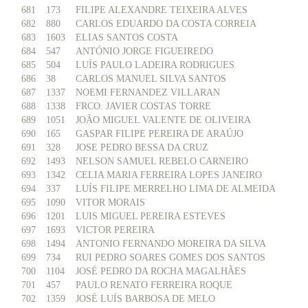
681
173
FILIPE ALEXANDRE TEIXEIRA ALVES
682
880
CARLOS EDUARDO DA COSTA CORREIA
683
1603
ELIAS SANTOS COSTA
684
547
ANTÓNIO JORGE FIGUEIREDO
685
504
LUÍS PAULO LADEIRA RODRIGUES
686
38
CARLOS MANUEL SILVA SANTOS
687
1337
NOEMI FERNANDEZ VILLARAN
688
1338
FRCO. JAVIER COSTAS TORRE
689
1051
JOÃO MIGUEL VALENTE DE OLIVEIRA
690
165
GASPAR FILIPE PEREIRA DE ARAÚJO
691
328
JOSE PEDRO BESSA DA CRUZ
692
1493
NELSON SAMUEL REBELO CARNEIRO
693
1342
CELIA MARIA FERREIRA LOPES JANEIRO
694
337
LUÍS FILIPE MERRELHO LIMA DE ALMEIDA
695
1090
VITOR MORAIS
696
1201
LUIS MIGUEL PEREIRA ESTEVES
697
1693
VICTOR PEREIRA
698
1494
ANTONIO FERNANDO MOREIRA DA SILVA
699
734
RUI PEDRO SOARES GOMES DOS SANTOS
700
1104
JOSÉ PEDRO DA ROCHA MAGALHÃES
701
457
PAULO RENATO FERREIRA ROQUE
702
1359
JOSÉ LUÍS BARBOSA DE MELO