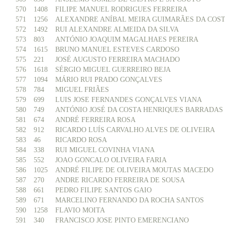
570
1408
FILIPE MANUEL RODRIGUES FERREIRA
571
1256
ALEXANDRE ANÍBAL MEIRA GUIMARÃES DA COS
572
1492
RUI ALEXANDRE ALMEIDA DA SILVA
573
803
ANTÓNIO JOAQUIM MAGALHAES PEREIRA
574
1615
BRUNO MANUEL ESTEVES CARDOSO
575
221
JOSÉ AUGUSTO FERREIRA MACHADO
576
1618
SÉRGIO MIGUEL GUERREIRO BEJA
577
1094
MÁRIO RUI PRADO GONÇALVES
578
784
MIGUEL FRIÃES
579
699
LUIS JOSE FERNANDES GONÇALVES VIANA
580
749
ANTÓNIO JOSÉ DA COSTA HENRIQUES BARRADAS
581
674
ANDRÉ FERREIRA ROSA
582
912
RICARDO LUÍS CARVALHO ALVES DE OLIVEIRA
583
46
RICARDO ROSA
584
338
RUI MIGUEL COVINHA VIANA
585
552
JOAO GONCALO OLIVEIRA FARIA
586
1025
ANDRÉ FILIPE DE OLIVEIRA MOUTAS MACEDO
587
270
ANDRE RICARDO FERREIRA DE SOUSA
588
661
PEDRO FILIPE SANTOS GAIO
589
671
MARCELINO FERNANDO DA ROCHA SANTOS
590
1258
FLAVIO MOITA
591
340
FRANCISCO JOSE PINTO EMERENCIANO