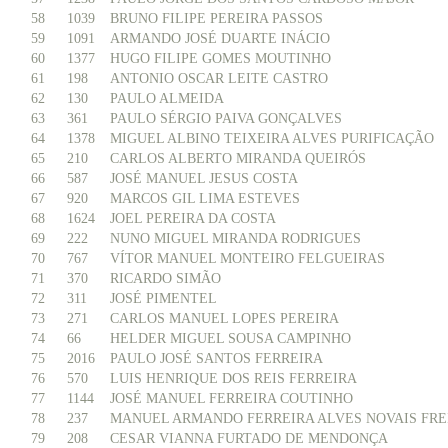
58
1039
BRUNO FILIPE PEREIRA PASSOS
59
1091
ARMANDO JOSÉ DUARTE INÁCIO
60
1377
HUGO FILIPE GOMES MOUTINHO
61
198
ANTONIO OSCAR LEITE CASTRO
62
130
PAULO ALMEIDA
63
361
PAULO SÉRGIO PAIVA GONÇALVES
64
1378
MIGUEL ALBINO TEIXEIRA ALVES PURIFICAÇÃO
65
210
CARLOS ALBERTO MIRANDA QUEIRÓS
66
587
JOSÉ MANUEL JESUS COSTA
67
920
MARCOS GIL LIMA ESTEVES
68
1624
JOEL PEREIRA DA COSTA
69
222
NUNO MIGUEL MIRANDA RODRIGUES
70
767
VÍTOR MANUEL MONTEIRO FELGUEIRAS
71
370
RICARDO SIMÃO
72
311
JOSÉ PIMENTEL
73
271
CARLOS MANUEL LOPES PEREIRA
74
66
HELDER MIGUEL SOUSA CAMPINHO
75
2016
PAULO JOSÉ SANTOS FERREIRA
76
570
LUIS HENRIQUE DOS REIS FERREIRA
77
1144
JOSÉ MANUEL FERREIRA COUTINHO
78
237
MANUEL ARMANDO FERREIRA ALVES NOVAIS FRE
79
208
CESAR VIANNA FURTADO DE MENDONÇA