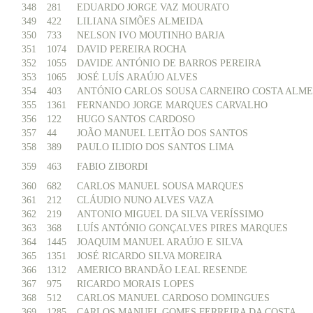
348
281
EDUARDO JORGE VAZ MOURATO
349
422
LILIANA SIMÕES ALMEIDA
350
733
NELSON IVO MOUTINHO BARJA
351
1074
DAVID PEREIRA ROCHA
352
1055
DAVIDE ANTÓNIO DE BARROS PEREIRA
353
1065
JOSÉ LUÍS ARAÚJO ALVES
354
403
ANTÓNIO CARLOS SOUSA CARNEIRO COSTA ALME
355
1361
FERNANDO JORGE MARQUES CARVALHO
356
122
HUGO SANTOS CARDOSO
357
44
JOÃO MANUEL LEITÃO DOS SANTOS
358
389
PAULO ILIDIO DOS SANTOS LIMA
359
463
FABIO ZIBORDI
360
682
CARLOS MANUEL SOUSA MARQUES
361
212
CLÁUDIO NUNO ALVES VAZA
362
219
ANTONIO MIGUEL DA SILVA VERÍSSIMO
363
368
LUÍS ANTÓNIO GONÇALVES PIRES MARQUES
364
1445
JOAQUIM MANUEL ARAÚJO E SILVA
365
1351
JOSÉ RICARDO SILVA MOREIRA
366
1312
AMERICO BRANDÃO LEAL RESENDE
367
975
RICARDO MORAIS LOPES
368
512
CARLOS MANUEL CARDOSO DOMINGUES
369
1285
CARLOS MANUEL GOMES FERREIRA DA COSTA