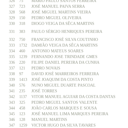
326
75
MÁRIO PAULO SANTOS FERREIRA
327
723
JOSÉ MANUEL PAIVA SERRA
328
568
JOSÉ MIGUEL MARTINS VIEIRA
329
150
PEDRO MIGUEL OLIVEIRA
330
318
DIOGO VEIGA DA SÊCA MARTINS
331
383
PAULO SÉRGIO HENRIQUES PEREIRA
332
750
FRANCISCO JOSÉ SILVA COUTINHO
333
1732
DAMIÃO VEIGA DA SÊCA MARTINS
334
460
ANTONIO MATEUS SOARES
335
1239
FERNANDO JOSE TRINDADE GMES
336
220
FILIPE DANIEL PEREIRA DA CUNHA
337
121
PEDRO NOVAIS
338
97
DAVID JOSÉ MARREIROS FERREIRA
339
1413
JOSÉ JOAQUIM DA COSTA PINTO
340
576
NUNO MIGUEL DUARTE PASCOAL
341
235
JOSÉ TORRES
342
1137
VITOR MANUEL AGUIAR DA COSTA DANTAS
343
325
PEDRO MIGUEL SANTOS VALENTE
344
458
JOÃO CARLOS MARQUES E SOUSA
345
123
JOSÉ MANUEL LIMA MARQUES PEREIRA
346
128
MANUEL MARTINS
347
1259
VICTOR HUGO DA SILVA TAVARES